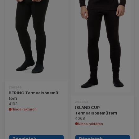
BERING Termoalsónemű férfi termék részleteinek 
ISLAND CUP Termó
Z98346
BERING Termoalsónemű
férfi
Z98343
4193
ISLAND CUP
Nincs raktáron
Termóalsónemű férfi
4068
Nincs raktáron
Részletek
Részletek