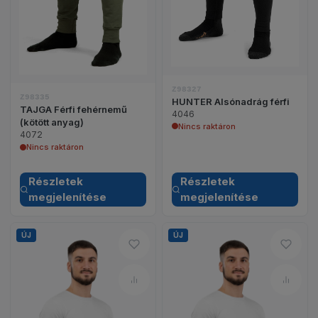
Z98327
Z98335
HUNTER Alsónadrág férfi
TAJGA Férfi fehérnemű
4046
(kötött anyag)
Nincs raktáron
4072
Nincs raktáron
Részletek
Részletek
megjelenítése
megjelenítése
ÚJ
ÚJ
Hozzáadás a kívánságlistához 
Hozzá
Összehasonlítás – ALBATROS Bé
Össze