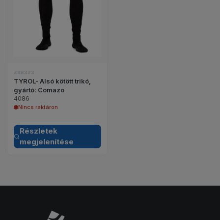
Z98323
TYROL- Alsó kötött trikó,
gyártó: Comazo
4086
Nincs raktáron
Részletek
megjelenítése