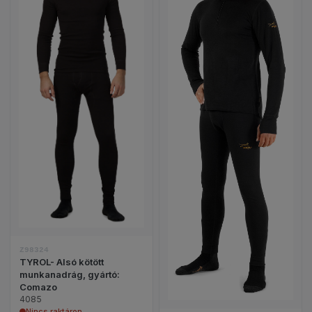
TYROL- Alsó kötött munkanadrág, gyártó: Comazo 
HUNTER Férfi alsó
Z98324
TYROL- Alsó kötött
munkanadrág, gyártó:
Comazo
4085
Nincs raktáron