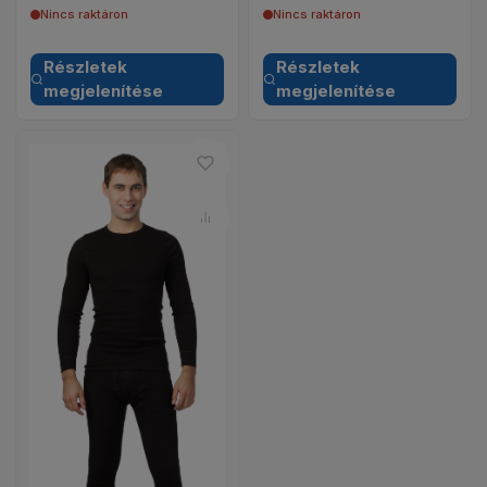
Nincs raktáron
Nincs raktáron
Részletek
Részletek
megjelenítése
megjelenítése
Hozzáadás a kívánságlistához 
Összehasonlítás – TYROL- Alsó
TYROL- Alsó kötött trikó, gyártó: Comazo termék 