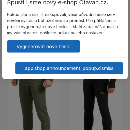
Spustili jsme nový e-shop Otavan.cz.
Hozzáadás a kívánságlistához 
Hozzá
Pokud jste u nás již nakupovali, vaše původní heslo se v
novém systému bohužel nedalo přenést. Pro přihlášení si
Összehasonlítás – TAJGA Férfi
Össze
prosím vygenerujte nové heslo — stačí zadat váš e-mail a
my vám obratem pošleme odkaz na jeho nastavení.
Vygenerovat nové heslo
app.shop.announcement_popup.dismiss
HUNTER Alsónadrá
TAJGA Férfi fehérnemű (kötött anyag) termék rés