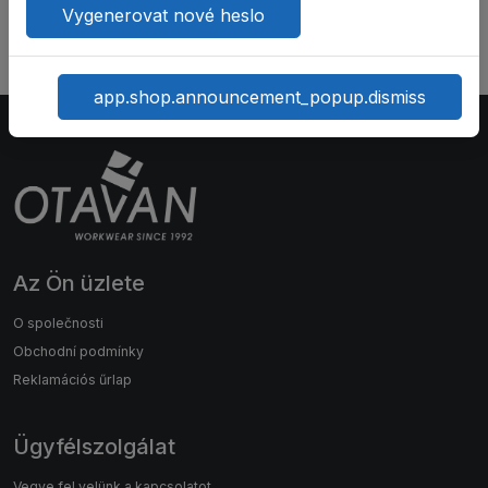
Vygenerovat nové heslo
app.shop.announcement_popup.dismiss
Az Ön üzlete
O společnosti
Obchodní podmínky
Reklamációs űrlap
Ügyfélszolgálat
Vegye fel velünk a kapcsolatot