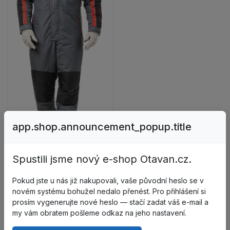
EXTRÉM férfi téli overall termék részleteinek megj
app.shop.announcement_popup.title
Spustili jsme nový e-shop Otavan.cz.
Z96518
EXTRÉM férfi téli overall
Pokud jste u nás již nakupovali, vaše původní heslo se v
2141
novém systému bohužel nedalo přenést. Pro přihlášení si
Nincs raktáron
prosím vygenerujte nové heslo — stačí zadat váš e-mail a
my vám obratem pošleme odkaz na jeho nastavení.
Részletek
megjelenítése