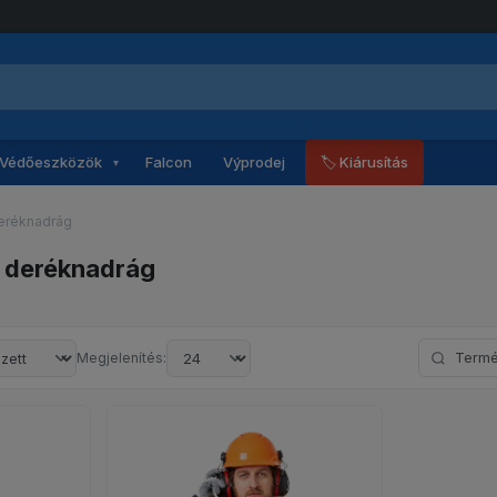
Védőeszközök
Falcon
Výprodej
🏷 Kiárusítás
▾
eréknadrág
 deréknadrág
Keresés né
Megjelenítés: