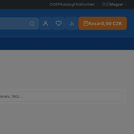
🇭🇺
Magyar
OOPP
Katalog
FAQ
Kontakt
Kosár
0,00 CZK
Bejelentkezés
Kedvencek
Összehasonlítás
v vagy SKU szerint