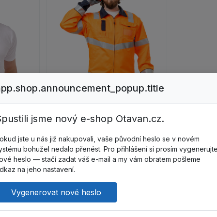
TERMINAL-A Munkadzseki+munkana
app.shop.announcement_popup.title
pustili jsme nový e-shop Otavan.cz.
 Férfi nyári munkanadrág termék részleteinek megjelenítése
okud jste u nás již nakupovali, vaše původní heslo se v novém
ystému bohužel nedalo přenést. Pro přihlášení si prosím vygenerujt
ové heslo — stačí zadat váš e-mail a my vám obratem pošleme
dkaz na jeho nastavení.
Vygenerovat nové heslo
Z97950