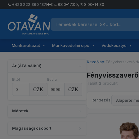
📞
+420 222 360 137
H–Cs: 8:00–17:00, P: 8:00–14:30
Termékek keresése
Otavan Workwear — vissza a főoldalra
Munkaruházat
Munkavédelmi cipő
Védőkesztyű
▾
▾
▾
Kezdőlap
›
Fényvisszaverő d
Ár (ÁFA nélkül)
Fényvisszaverő
Ettől
Eddig
Talált
2
produkt
CZK
CZK
Rendezés:
Méretek
Magassági csoport