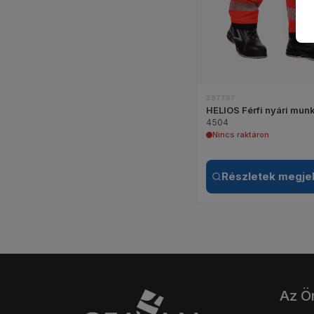
Z97787
HELIOS Férfi nyári mu
4504
Nincs raktáron
Részletek megje
Az Ö