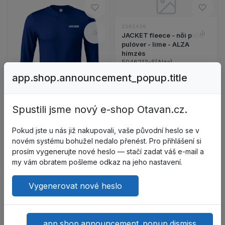
JACKET fleece - n
Hozzáadás a kívánságlistához 
Hozzá
Z101436
JACKET fleece - női polár
Összehasonlítás – ZERO Uniszex
Össze
pulóver - lime - ALZA
hímzés
ZERO Uniszex pulóver - királykék - Latecoere nyo
5046213-S(Alza)
Skladem
app.shop.announcement_popup.title
Spustili jsme nový e-shop Otavan.cz.
Z101312
ZERO Uniszex pulóver -
Pokud jste u nás již nakupovali, vaše původní heslo se v
királykék - Latecoere
novém systému bohužel nedalo přenést. Pro přihlášení si
nyomattal
prosím vygenerujte nové heslo — stačí zadat váš e-mail a
P4105 LAT
my vám obratem pošleme odkaz na jeho nastavení.
Skladem
406,56 CZK
573,76 CZK
Vygenerovat nové heslo
ÁFA nélkül: 336,00 CZK
ÁFA nélkül: 474,18 CZK
A kosárba
A kosárba
app.shop.announcement_popup.dismiss