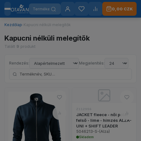
Termékek keresése
0,00 CZK
Menü
Otavan Workwear — vissza a főoldalra
Bejelentkezés
Kedvencek
Összehasonlítás
Kezdőlap
›
Kapucni nélküli melegítők
Kapucni nélküli melegítők
Talált
9
produkt
Rendezés:
Megjelenítés:
Keresés név vagy SKU szerint
JACKET fleece - n
Hozzáadás a kívánságlistához 
Hozzá
Z112956
JACKET fleece - női polár
Összehasonlítás – VIVA 409 női
Össze
felső - lime - hímzés ALZA-
UNI + SHIFT LEADER
VIVA 409 női pulóver - tengerészkék termék rész
5046213-S-(Alza)
Skladem