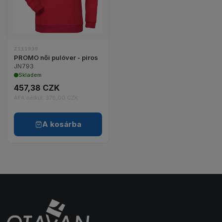
Z111939
PROMO női pulóver - piros
JN793
Skladem
457,38 CZK
ÁFA nélkül: 378,00 CZK
A kosárba