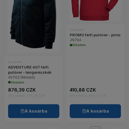
ADVENTURE 407 férfi pulóver - tengerészkék ter
Z111926
PROMO férfi pulóver - piros
JN794
Skladem
Z115495
ADVENTURE 407 férfi
pulóver - tengerészkék
40702 (Minileit)
Skladem
876,39 CZK
410,88 CZK
ÁFA nélkül: 724,29 CZK
ÁFA nélkül: 339,57 CZK
A kosárba
A kosárba