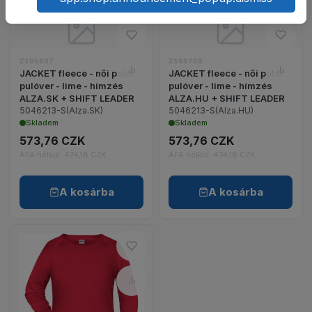
JACKET fleece - női polár pulóver - lime - hímzé
JACKET fleece - n
Hozzáadás a kívánságlistához 
Hozzá
Z105697
Z105709
JACKET fleece - női polár
JACKET fleece - női polár
Összehasonlítás – JACKET flee
Össze
pulóver - lime - hímzés
pulóver - lime - hímzés
ALZA.SK + SHIFT LEADER
ALZA.HU + SHIFT LEADER
5046213-S(Alza.SK)
5046213-S(Alza.HU)
Skladem
Skladem
573,76 CZK
573,76 CZK
ÁFA nélkül: 474,18 CZK
ÁFA nélkül: 474,18 CZK
A kosárba
A kosárba
Hozzáadás a kívánságlistához 
Összehasonlítás – PROMO női p
PROMO női pulóver - piros termék részleteinek m