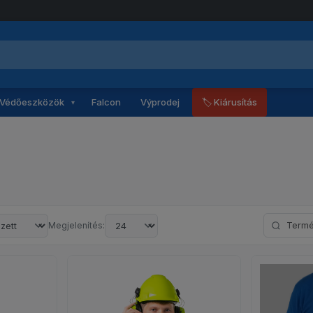
Védőeszközök
Falcon
Výprodej
🏷 Kiárusítás
▾
Keresés né
Megjelenítés: