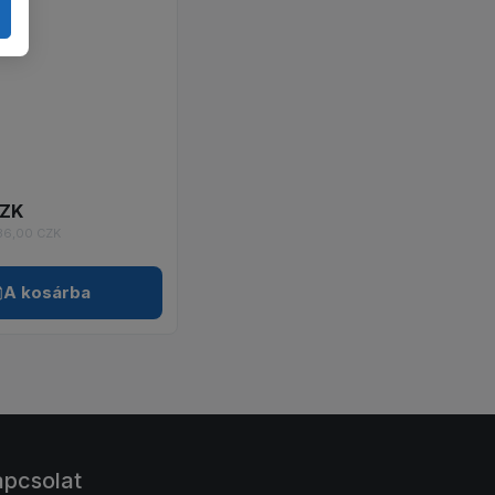
CZK
336,00 CZK
A kosárba
pcsolat