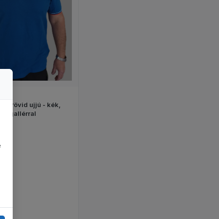
Galléros póló - rövid ujjú - kék, narancssárga gallérral termék
ó - rövid ujjú - kék,
e
a gallérral
ros póló termék részleteinek megjelenítése
e