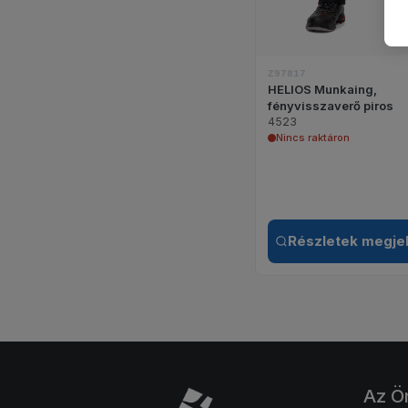
Z97817
HELIOS Munkaing,
fényvisszaverő piros
4523
Nincs raktáron
Részletek megje
Az Ö