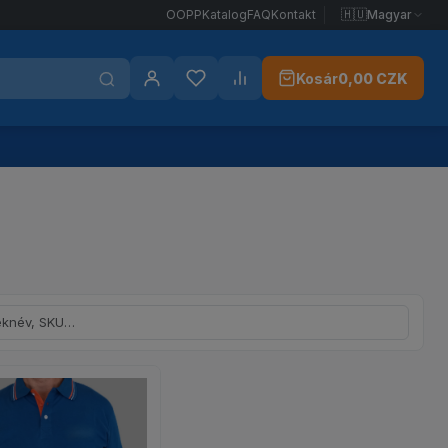
🇭🇺
Magyar
OOPP
Katalog
FAQ
Kontakt
Kosár
0,00 CZK
Bejelentkezés
Kedvencek
Összehasonlítás
v vagy SKU szerint