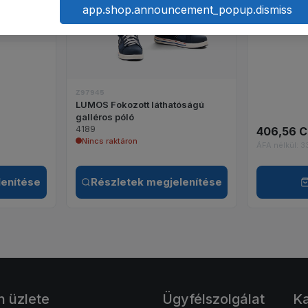
app.shop.announcement_popup.dismiss
Z97945
LUMOS Fokozott láthatóságú
galléros póló
4189
406,56 
Nincs raktáron
ÁFA nélkül: 
lenítése
Részletek megjelenítése
n üzlete
Ügyfélszolgálat
Ka