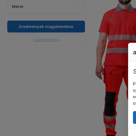
Méret
Eredmények megjelenítése
Szűrők törlése
HELIOS
S
P
s
n
o