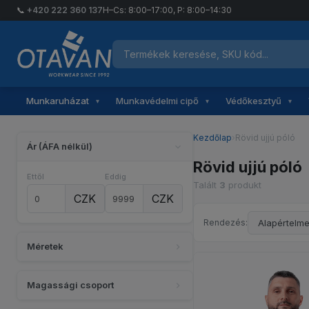
📞
+420 222 360 137
H–Cs: 8:00–17:00, P: 8:00–14:30
Termékek keresése
Otavan Workwear — vissza a főoldalra
Munkaruházat
Munkavédelmi cipő
Védőkesztyű
▾
▾
▾
Kezdőlap
›
Rövid ujjú póló
Ár (ÁFA nélkül)
Rövid ujjú póló
Ettől
Eddig
Talált
3
produkt
CZK
CZK
Rendezés:
Méretek
Magassági csoport