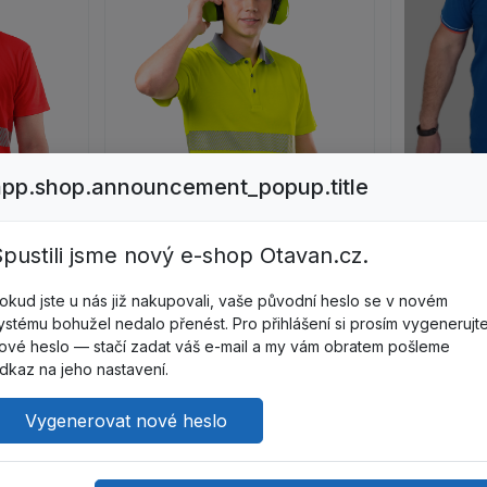
app.shop.announcement_popup.title
Z124039
Galléros pól
 Munkaing, fényvisszaverő piros termék részleteinek megjelenítés
pustili jsme nový e-shop Otavan.cz.
narancssárg
LUMOS Fokozott láthatóságú gallé
BD00033
Skladem
okud jste u nás již nakupovali, vaše původní heslo se v novém
ystému bohužel nedalo přenést. Pro přihlášení si prosím vygenerujt
ové heslo — stačí zadat váš e-mail a my vám obratem pošleme
dkaz na jeho nastavení.
Vygenerovat nové heslo