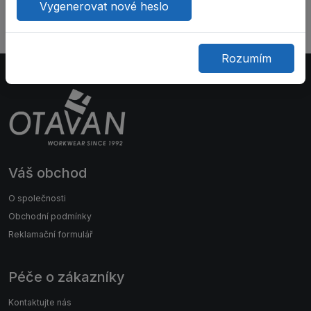
Vygenerovat nové heslo
Promo banner 1
Promo banner 2
Rozumím
Váš obchod
O společnosti
Obchodní podmínky
Reklamační formulář
Péče o zákazníky
Kontaktujte nás