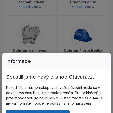
Pracovní oděvy
Pracovní obuv
Zobrazit více →
Zobrazit více →
Ochranné rukavice
Ochranné prostředky
Zobrazit více →
Zobrazit více →
Informace
Spustili jsme nový e-shop Otavan.cz.
Pokud jste u nás již nakupovali, vaše původní heslo se v
novém systému bohužel nedalo přenést. Pro přihlášení si
prosím vygenerujte nové heslo — stačí zadat váš e-mail a
Falcon
my vám obratem pošleme odkaz na jeho nastavení.
Zobrazit více →