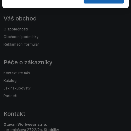
Váš obchod
O společnosti
Obchodní podmínky
Reklamační formulář
Péče o zákazníky
Kontaktujte nás
Katalog
Jak nakupovat?
Partneři
Kontakt
Otavan Workwear s.r.o.
Jeremiášova 2722/2a, Stodůlky