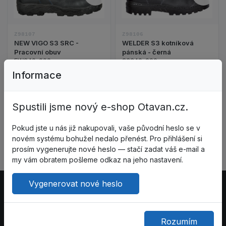
Porovnat – NEW VIGO S3 SRC 
Porov
Z98106
Z98107
WELDER S3 kotníková
NEW VIGO S3 SRC -
pánská - černá
Pracovní obuv
26640-000
FW240-000
Skladem
Skladem
Informace
1 177,33 Kč
1 725,46 Kč
bez DPH: 973,00 Kč
bez DPH: 1 426,00 Kč
Spustili jsme nový e-shop Otavan.cz.
Do košíku
Do košíku
Pokud jste u nás již nakupovali, vaše původní heslo se v
novém systému bohužel nedalo přenést. Pro přihlášení si
prosím vygenerujte nové heslo — stačí zadat váš e-mail a
my vám obratem pošleme odkaz na jeho nastavení.
Vygenerovat nové heslo
Rozumím