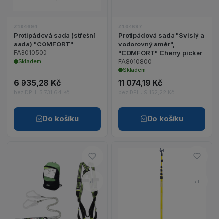
Z104694
Z104697
Protipádová sada (střešní
Protipádová sada "Svislý a
sada) "COMFORT"
vodorovný směr",
FA8010500
"COMFORT" Cherry picker
Skladem
FA8010800
Skladem
6 935,28 Kč
11 074,19 Kč
bez DPH: 5 731,64 Kč
bez DPH: 9 152,22 Kč
Do košíku
Do košíku
Do oblíbených – Protipádová sa
Do ob
Porovnat – Protipádová sada (p
Porov
Zobrazit detail produktu Protipádová sada (pro o
Zobrazit detail p