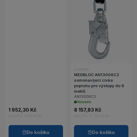
Z115593
MEDBLOC AN13006C2
samonavíjecí cívka
popruhu pro výstupy do 6
metrů
AN13006C2
Skladem
1 952,30 Kč
8 157,83 Kč
bez DPH: 1 613,47 Kč
bez DPH: 6 742,01 Kč
Do košíku
Do košíku