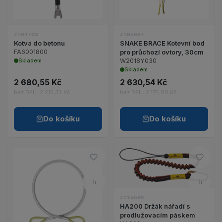
Z104703
Z105064
Kotva do betonu
SNAKE BRACE Kotevní bod
FA6001800
pro průchozí ovtory, 30cm
Skladem
W2018Y030
Skladem
2 680,55 Kč
2 630,54 Kč
bez DPH: 2 215,33 Kč
bez DPH: 2 174,00 Kč
Do košíku
Do košíku
Do oblíbených – STEEL LANYAR
Do ob
Zobrazit detail 
Porovnat – STEEL LANYARD "I
Porov
Zobrazit detail produktu STEEL LANYARD "I" Kotví
Z115588
HA200 Držák nářadí s
prodlužovacím páskem