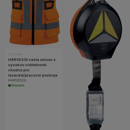
Zobrazit detail produktu HARVESGI vesta unisex s
Z115598
HARVESGI vesta unisex s
vysokou viditelností
vhodná pro
lezecké/pracovní postroje
Zobrazit detail 
HARVESGI
Skladem