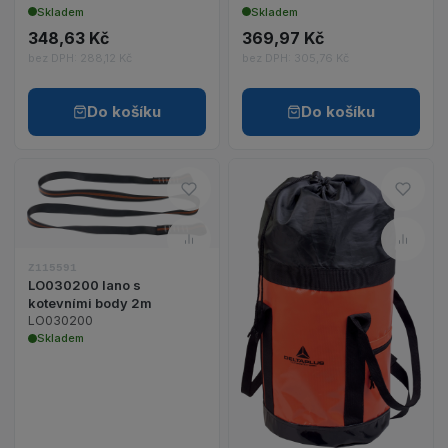
Skladem
Skladem
348,63 Kč
369,97 Kč
bez DPH: 288,12 Kč
bez DPH: 305,76 Kč
Do košíku
Do košíku
Do oblíbených – LO030200 lan
Do ob
Zobrazit detail produktu LO030200 lano s kotevn
Porovnat – LO030200 lano s k
Porov
Z115591
LO030200 lano s
kotevními body 2m
Zobrazit detail p
LO030200
Skladem