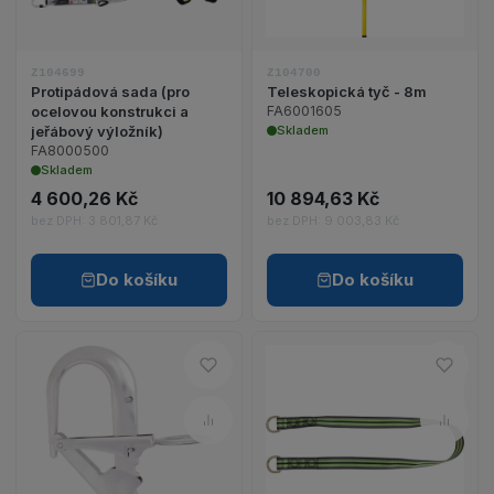
Z104699
Z104700
Protipádová sada (pro
Teleskopická tyč - 8m
ocelovou konstrukci a
FA6001605
jeřábový výložník)
Skladem
FA8000500
Skladem
4 600,26 Kč
10 894,63 Kč
bez DPH: 3 801,87 Kč
bez DPH: 9 003,83 Kč
Do košíku
Do košíku
Do oblíbených – Kotevní hák pr
Do ob
Porovnat – Kotevní hák pro tel
Porov
Zobrazit detail produktu Kotevní hák pro teleskop
Zobrazit detail p