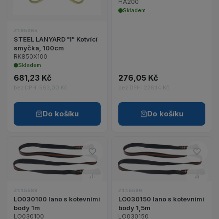
HA200
Skladem
Z105065
STEEL LANYARD "I" Kotvící
smyčka, 100cm
RK850X100
Skladem
681,23 Kč
276,05 Kč
bez DPH: 563,00 Kč
bez DPH: 228,14 Kč
Do košíku
Do košíku
Do oblíbených – LO030100 lan
Do ob
Zobrazit detail produktu LO030100 lano s kotevní
Zobrazit detail p
Porovnat – LO030100 lano s k
Porov
Z115589
Z115590
LO030100 lano s kotevními
LO030150 lano s kotevními
body 1m
body 1,5m
LO030100
LO030150