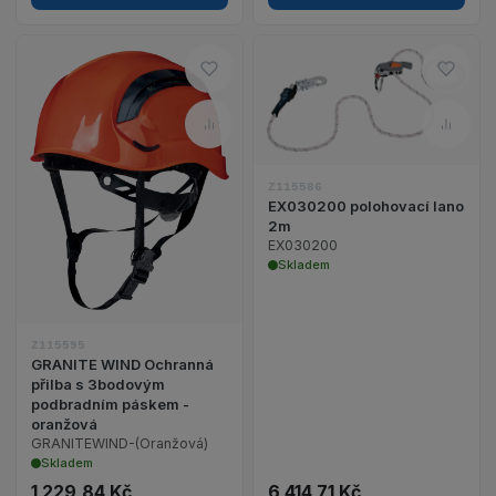
Do oblíbených – GRANITE WIN
Do ob
Zobrazit detail 
Porovnat – GRANITE WIND Och
Porov
Zobrazit detail produktu GRANITE WIND Ochrann
Z115586
EX030200 polohovací lano
2m
EX030200
Skladem
Z115595
GRANITE WIND Ochranná
přilba s 3bodovým
podbradním páskem -
oranžová
GRANITEWIND-(Oranžová)
Skladem
1 229,84 Kč
6 414,71 Kč