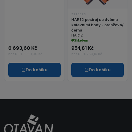
Z115575
HAR12 postroj se dvěma
kotevními body - oranžová/
černá
HAR12
Skladem
6 693,60 Kč
954,81 Kč
bez DPH: 5 531,90 Kč
bez DPH: 789,10 Kč
Do košíku
Do košíku