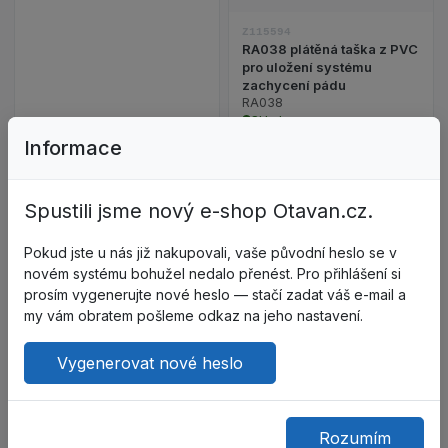
Z115594
RA038 plátěná taška z PVC
pro uložení systému
zachycení pádu
RA038
Skladem
Informace
389,89 Kč
983,27 Kč
bez DPH: 322,22 Kč
bez DPH: 812,62 Kč
Spustili jsme nový e-shop Otavan.cz.
Do košíku
Do košíku
Pokud jste u nás již nakupovali, vaše původní heslo se v
novém systému bohužel nedalo přenést. Pro přihlášení si
prosím vygenerujte nové heslo — stačí zadat váš e-mail a
Do oblíbených – SPEEDLINE LV
Do ob
my vám obratem pošleme odkaz na jeho nastavení.
Zobrazit detail p
Porovnat – SPEEDLINE LV201 p
Porov
Vygenerovat nové heslo
Zobrazit detail produktu SPEEDLINE LV201 proviz
Z115597
AN213200ZDD Dvojité lano
Rozumím
s tlumičem energie a 2