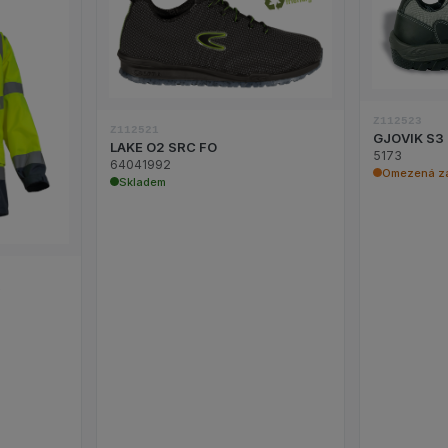
Zobrazit detail produktu LAKE O2
it detail produktu KAZAN parka Yellow HV
Z112523
Z112521
GJOVIK S3
LAKE O2 SRC FO
5173
64041992
Omezená z
Skladem