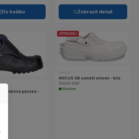
Do košíku
Zobrazit detail
VÝPRODEJ
Zobrazit detail produk
Zobrazit detail produktu WELDER S3 kotníková pánská - černá
Z98347
ANCUS SB sandál unisex - bílá
10020-000
Skladem
kotníková pánská -
L Kalhoty pánské letní černé
e