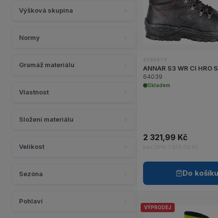
Zobraz
Výšková skupina
Normy
Z106574
Gramáž materiálu
ANNAR S3 WR CI HRO 
64039
Skladem
Vlastnost
Složení materiálu
2 321,99 Kč
Velikost
bez DPH: 1 919,00 Kč
Do košík
Sezóna
Pohlaví
VÝPRODEJ