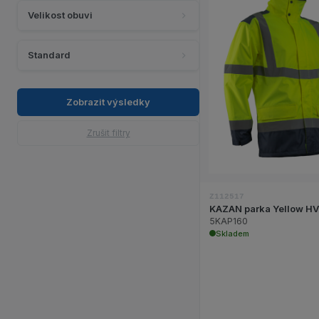
Velikost obuvi
Standard
Zobraz
Zobrazit výsledky
Zrušit filtry
Z112517
KAZAN parka Yellow HV
5KAP160
Skladem