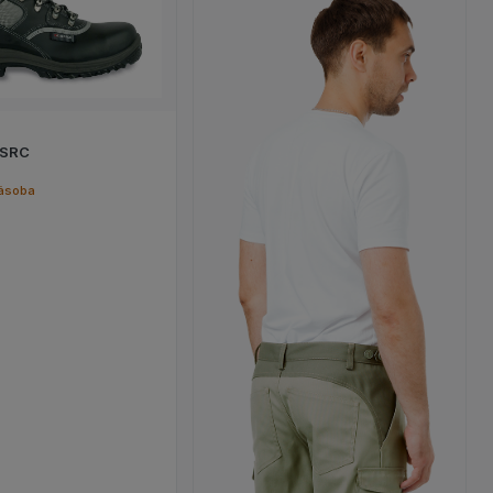
Zobrazit detail produktu GJOVIK S3 SRC
 SRC FO
 SRC
ásoba
Zobrazit detail produ