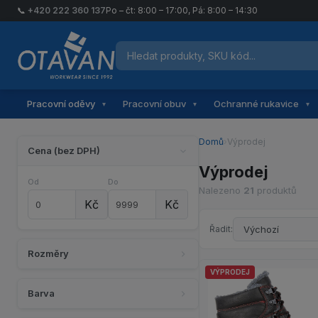
📞
+420 222 360 137
Po – čt: 8:00 – 17:00, Pá: 8:00 – 14:30
Hledat produkty
Otavan Workwear — přejít na úvodní stránku
Pracovní oděvy
Pracovní obuv
Ochranné rukavice
▾
▾
▾
Domů
›
Výprodej
Cena (bez DPH)
Výprodej
Od
Do
Nalezeno
21
produktů
Kč
Kč
Řadit:
Rozměry
VÝPRODEJ
Barva