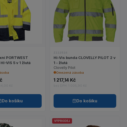
eezer S3 WR CI HRO SRC
Zobrazit detail produktu bunda reflexní PORTWEST ESSENTIAL 
Zobrazit detail produk
Z112516
lexní PORTWEST
Hi-Vis bunda CLOVELLY PILOT 2 v
I-VIS 5 v 1 žlutá
1 - žlutá
Clovelly Pilot
ásoba
Omezená zásoba
Kč
1 217,14 Kč
34,00 Kč
bez DPH: 1 005,90 Kč
Do košíku
Do košíku
VÝPRODEJ