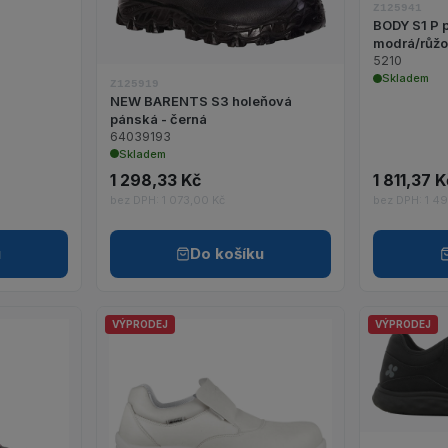
Z125941
BODY S1 P 
modrá/růž
5210
Skladem
Z125919
NEW BARENTS S3 holeňová
pánská - černá
64039193
Skladem
1 298,33 Kč
1 811,37 K
bez DPH: 1 073,00 Kč
bez DPH: 1 49
u
Do košíku
VÝPRODEJ
VÝPRODEJ
it detail produktu EKATERINA S3 kotníková dámská zimní - černá/r
Zobrazit detail produktu TULLUS S