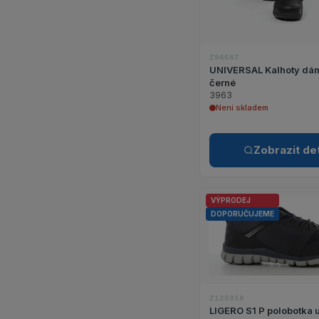
Z96657
UNIVERSAL Kalhoty dám
černé
3963
Není skladem
Zobrazit det
VÝPRODEJ
DOPORUČUJEME
Zobraz
Z125918
LIGERO S1 P polobotka u