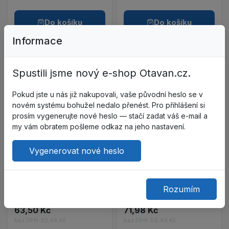
Do košíku
Do košíku
Informace
Do oblíbených – SIGMA FIRST 
Do ob
Spustili jsme nový e-shop Otavan.cz.
Zobrazit detail produktu SIGMA FIRST CLEAR - O
Porovnat – SIGMA FIRST CLEAR
Porov
Pokud jste u nás již nakupovali, vaše původní heslo se v
Zobrazit detail p
novém systému bohužel nedalo přenést. Pro přihlášení si
prosím vygenerujte nové heslo — stačí zadat váš e-mail a
my vám obratem pošleme odkaz na jeho nastavení.
Z104505
SIGMA FIRST CLEAR -
Ochranné brýle
Vygenerovat nové heslo
Polykarbonátové
Z104507
průhledné čočky
FF ELBE AS-02-001 brýle
6SIFC00NSI
nepřímo větrané
Skladem
Rozumím
0501048481999 - UNI
Skladem
63,50 Kč
71,98 Kč
bez DPH: 52,48 Kč
bez DPH: 59,49 Kč