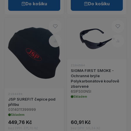
Do košíku
Do košíku
Do oblíbených – JSP SUREFIT č
Do o
Zobrazit detail 
Porovnat – JSP SUREFIT čepice
Poro
Zobrazit detail produktu JSP SUREFIT čepice pod 
Z104504
SIGMA FIRST SMOKE -
Ochranné brýle
Polykarbonátové kouřově
zbarvené
6SIFS00NSI
Z104499
Skladem
JSP SUREFIT čepice pod
přilbu
0314011399999
Skladem
449,76 Kč
60,91 Kč
bez DPH: 371,70 Kč
bez DPH: 50,34 Kč