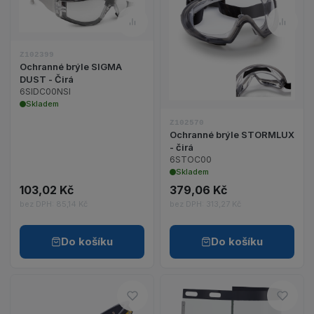
Zobrazit detail produktu Ochranné brýle SIGMA D
Porovnat – Ochranné brýle SI
Porov
Zobrazit detail 
Z102399
Ochranné brýle SIGMA
DUST - Čirá
6SIDC00NSI
Skladem
Z102570
Ochranné brýle STORMLUX
- čirá
6STOC00
Skladem
103,02 Kč
379,06 Kč
bez DPH: 85,14 Kč
bez DPH: 313,27 Kč
Do košíku
Do košíku
Do oblíbených – VISIGUARD hli
Do ob