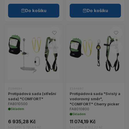
Do košíku
Do košíku
Do oblíbených – Protipádová 
Do ob
Porovnat – Protipádová sada 
Porov
Zobrazit detail produktu Protipádová sada (stře
Zobrazit detail 
Z104694
Z104697
Protipádová sada (střešní
Protipádová sada "Svislý a
sada) "COMFORT"
vodorovný směr",
FA8010500
"COMFORT" Cherry picker
Skladem
FA8010800
Skladem
6 935,28 Kč
11 074,19 Kč
bez DPH: 5 731,64 Kč
bez DPH: 9 152,22 Kč