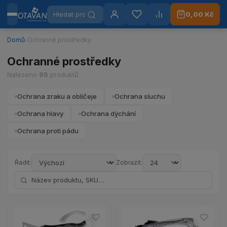
Hledat produkty
0,00 Kč
Menu
Otavan Workwear — přejít na úvodní stránku
Přihlášení
Oblíbené
Porovnat
Domů
›
Ochranné prostředky
Ochranné prostředky
Nalezeno
95
produktů
Ochrana zraku a obličeje
Ochrana sluchu
Ochrana hlavy
Ochrana dýchání
Ochrana proti pádu
Řadit:
Zobrazit:
Hledat podle názvu nebo SKU
Do oblíbených – Ochranné brý
Do ob