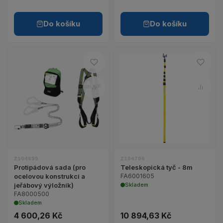
Do košíku
Do košíku
Do oblíbených – Protipádová sa
Do ob
Porovnat – Protipádová sada (p
Porov
Zobrazit detail produktu Protipádová sada (pro o
Zobrazit detail p
Z104699
Z104700
Protipádová sada (pro
Teleskopická tyč - 8m
ocelovou konstrukci a
FA6001605
jeřábový výložník)
Skladem
FA8000500
Skladem
4 600,26 Kč
10 894,63 Kč