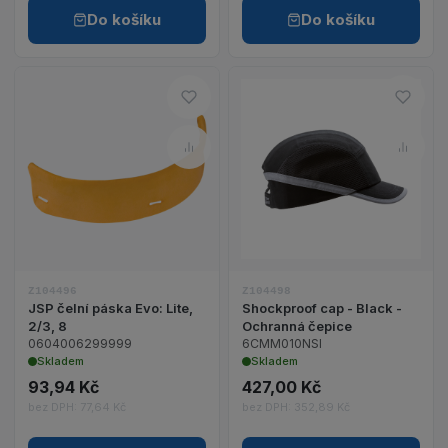
Do košíku
Do košíku
Do oblíbených – JSP čelní páska
Do ob
Porovnat – JSP čelní páska Evo:
Porov
Zobrazit detail produktu JSP čelní páska Evo: Lite,
Zobrazit detail p
Z104496
Z104498
JSP čelní páska Evo: Lite,
Shockproof cap - Black -
2/3, 8
Ochranná čepice
0604006299999
6CMM010NSI
Skladem
Skladem
93,94 Kč
427,00 Kč
bez DPH: 77,64 Kč
bez DPH: 352,89 Kč