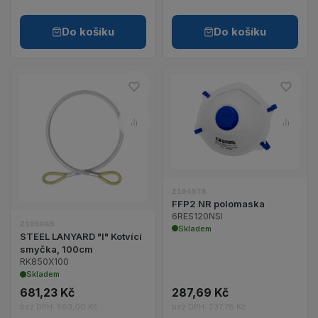
Do košíku
Do košíku
Do oblíbených – STEEL LANYAR
Do o
Zobrazit detail 
Porovnat – STEEL LANYARD "I
Poro
Zobrazit detail produktu STEEL LANYARD "I" Kotví
Z104578
FFP2 NR polomaska
6RES120NSI
Z105065
Skladem
STEEL LANYARD "I" Kotvící
smyčka, 100cm
RK850X100
Skladem
681,23 Kč
287,69 Kč
bez DPH: 563,00 Kč
bez DPH: 237,76 Kč