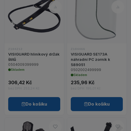
Porovnat – VISIGUARD hliníkov
Porov
Zobrazit detail produktu VISIGUARD hliníkový držák
Zobrazit detail 
Z104212
Z104466
VISIGUARD hliníkový držák
VISIGUARD SE173A
štítů
náhradní PC zorník k
0504009399999
589051
Skladem
0502002499999
Skladem
306,42 Kč
235,96 Kč
bez DPH: 253,24 Kč
bez DPH: 195,01 Kč
Do košíku
Do košíku
Do oblíbených – CIRON HELMET
Do o