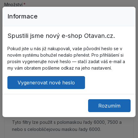
Množství
Informace
Spustili jsme nový e-shop Otavan.cz.
Přidat do košíku
Pokud jste u nás již nakupovali, vaše původní heslo se v
novém systému bohužel nedalo přenést. Pro přihlášení si
Do oblíbených
Porovnat
prosím vygenerujte nové heslo — stačí zadat váš e-mail a
my vám obratem pošleme odkaz na jeho nastavení.
Vygenerovat nové heslo
Popis
Technické parametry
Rozumím
Tyto filtry lze použít s polomaskou řady 6000, 7500 a
nebo s celoobličejovou maskou řady 6000.