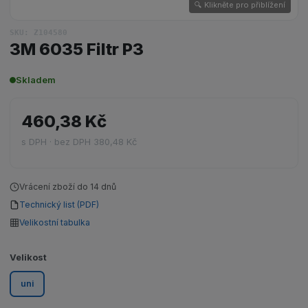
🔍 Klikněte pro přiblížení
SKU: Z104580
3M 6035 Filtr P3
Skladem
460,38 Kč
s DPH · bez DPH 380,48 Kč
Vrácení zboží do 14 dnů
Technický list (PDF)
Velikostní tabulka
Velikost
uni