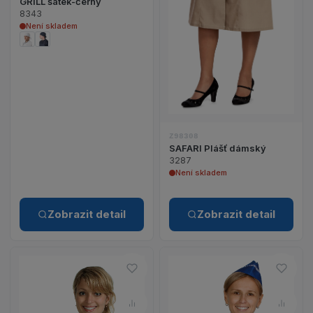
GRILL šátek-černý
8343
Není skladem
Z98308
SAFARI Plášť dámský
3287
Není skladem
Zobrazit detail
Zobrazit detail
Do oblíbených – ŠATOVÁ Zástě
Do o
Porovnat – ŠATOVÁ Zástěra- t
Poro