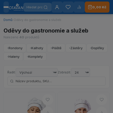
Hledat produkty
0,00 Kč
Menu
Otavan Workwear — přejít na úvodní stránku
Přihlášení
Oblíbené
Porovnat
Domů
›
Oděvy do gastronomie a služeb
Oděvy do gastronomie a služeb
Nalezeno
40
produktů
Rondony
Kalhoty
Pláště
Zástěry
Doplňky
Haleny
Komplety
Řadit:
Zobrazit:
Hledat podle názvu nebo SKU
Do oblíbených – PROVANCE R
Do ob