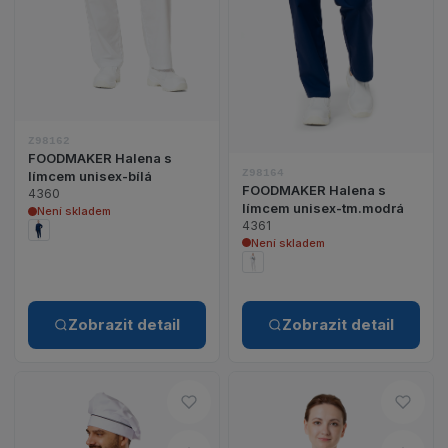
Z98162
FOODMAKER Halena s
Z98164
límcem unisex-bílá
FOODMAKER Halena s
4360
límcem unisex-tm.modrá
Není skladem
4361
Není skladem
Zobrazit detail
Zobrazit detail
Do oblíbených – FOODMAKER K
Do o