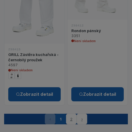
Z98412
Rondon pánský
3351
Není skladem
Z98415
GRILL Zástěra kuchařská -
černobílý proužek
4597
Není skladem
Zobrazit detail
Zobrazit detail
‹
1
2
›