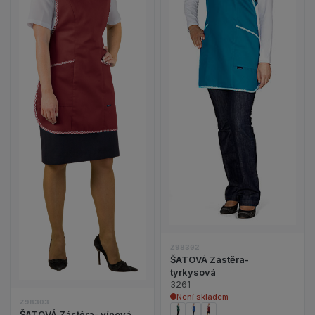
Zobrazit detail p
Zobrazit detail produktu ŠATOVÁ Zástěra- vínová
Z98302
ŠATOVÁ Zástěra-
tyrkysová
3261
Není skladem
Z98303
ŠATOVÁ Zástěra- vínová