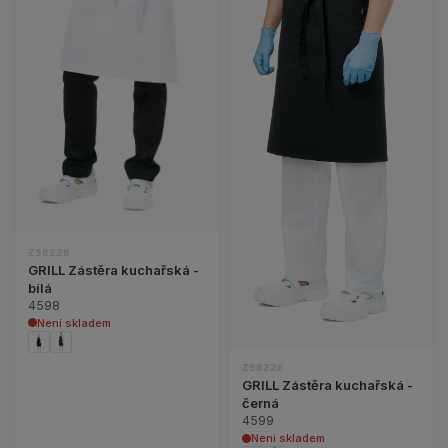
Zobrazit detail p
Z98228
GRILL Zástěra kuchařská -
bílá
4598
Není skladem
Z98226
GRILL Zástěra kuchařská -
černá
4599
Není skladem