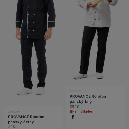
Zobrazit detail 
Zobrazit detail produktu PROVANCE Rondon páns
Z98181
PROVANCE Rondon
pánský-bílý
3948
Není skladem
Z98180
PROVANCE Rondon
pánský-černý
3951