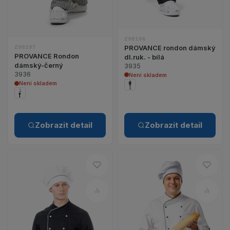
Z98196
PROVANCE rondon dámský
Z98197
PROVANCE Rondon
dl.ruk. - bílá
dámský-černý
3935
3936
Není skladem
Není skladem
Zobrazit detail
Zobrazit detail
Do oblíbených – PROVANCE R
Do o
Porovnat – PROVANCE Rondon
Poro