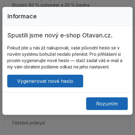
Složení: 80 % polyester a 20 % bavlna
Informace
Sektory:
Spustili jsme nový e-shop Otavan.cz.
Zemědělství
Pokud jste u nás již nakupovali, vaše původní heslo se v
Budova
novém systému bohužel nedalo přenést. Pro přihlášení si
prosím vygenerujte nové heslo — stačí zadat váš e-mail a
my vám obratem pošleme odkaz na jeho nastavení.
Dokončovací stavební práce / řemesla
Vygenerovat nové heslo
Údržba
Chemický průmysl
Rozumím
Ropa & plyn (těžba)
Těžební průmysl