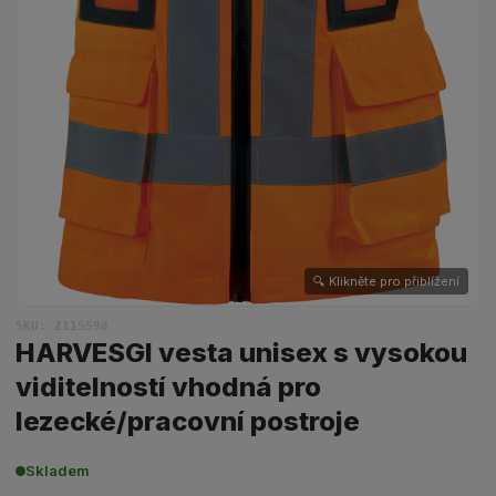
🔍 Klikněte pro přiblížení
SKU: Z115598
HARVESGI vesta unisex s vysokou
viditelností vhodná pro
lezecké/pracovní postroje
Skladem