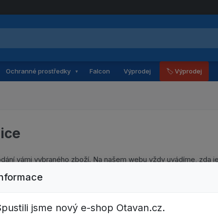
Ochranné prostředky
Falcon
Výprodej
🏷 Výprodej
▾
ice
dodání vámi vybraného zboží. Na našem webu vždy uvádíme, zda je
dán na naši prodejnu. Při výběru zboží uvidíte, s jakou dobou dod
Informace
naší pražské prodejně či nechat zaslat na vaši adresu. Pro dopr
í cena dopravného.
pustili jsme nový e-shop Otavan.cz.
e pro vás dopravné zdarma!