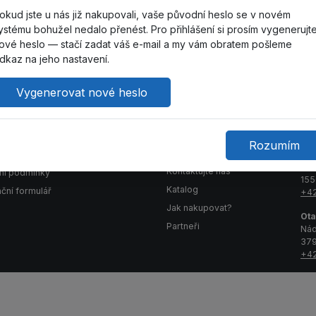
okud jste u nás již nakupovali, vaše původní heslo se v novém
ystému bohužel nedalo přenést. Pro přihlášení si prosím vygenerujt
ové heslo — stačí zadat váš e-mail a my vám obratem pošleme
dkaz na jeho nastavení.
Vygenerovat nové heslo
obchod
Péče o
Ko
zákazníky
Rozumím
čnosti
Ota
Jer
Kontaktujte nás
ní podmínky
155
Katalog
ční formulář
+42
Jak nakupovat?
Ota
Partneři
Nád
379
+42