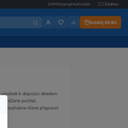
🇨🇿
Čeština
OOPP
Katalog
FAQ
Kontakt
Košík
0,00 Kč
Přihlášení
Oblíbené
Porovnat
 výrobek k dispozici skladem
ání můžete počítat.
avu používáme různé přepravní