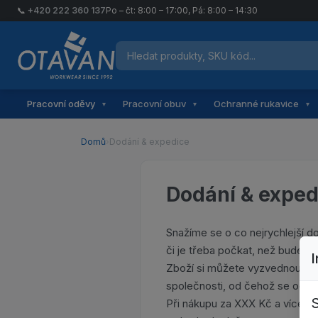
📞
+420 222 360 137
Po – čt: 8:00 – 17:00, Pá: 8:00 – 14:30
Hledat produkty
Otavan Workwear — přejít na úvodní stránku
Pracovní oděvy
Pracovní obuv
Ochranné rukavice
▾
▾
▾
Domů
›
Dodání & expedice
Dodání & exped
Snažíme se o co nejrychlejší 
či je třeba počkat, než bude do
Zboží si můžete vyzvednout na 
společnosti, od čehož se odvíj
S
Při nákupu za XXX Kč a více j