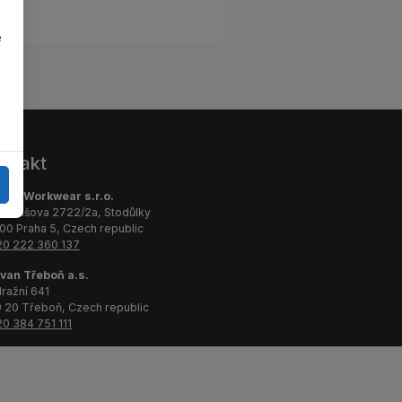
e
ntakt
van Workwear s.r.o.
emiášova 2722/2a, Stodůlky
00 Praha 5, Czech republic
0 222 360 137
van Třeboň a.s.
ražní 641
 20 Třeboň, Czech republic
0 384 751 111