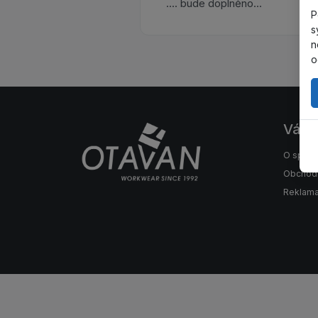
.... bude doplněno...
P
s
n
o
Váš 
O spole
Obchod
Reklama