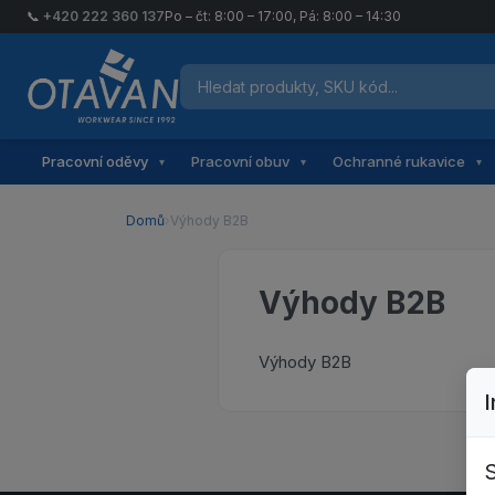
📞
+420 222 360 137
Po – čt: 8:00 – 17:00, Pá: 8:00 – 14:30
Hledat produkty
Otavan Workwear — přejít na úvodní stránku
Pracovní oděvy
Pracovní obuv
Ochranné rukavice
▾
▾
▾
Domů
›
Výhody B2B
Výhody B2B
Výhody B2B
S