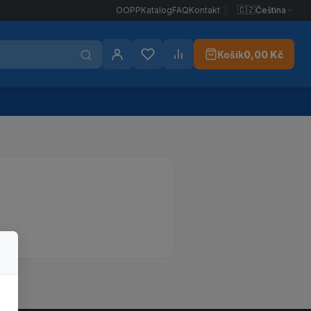
🇨🇿
Čeština
OOPP
Katalog
FAQ
Kontakt
Košík
0,00 Kč
Přihlášení
Oblíbené
Porovnat