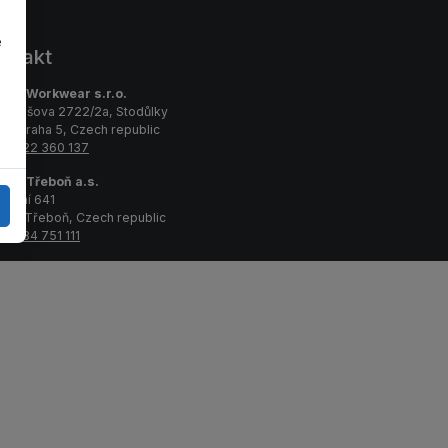
e
ntakt
van Workwear s.r.o.
emiášova 2722/2a, Stodůlky
00 Praha 5, Czech republic
0 222 360 137
van Třeboň a.s.
ražní 641
 20 Třeboň, Czech republic
0 384 751 111