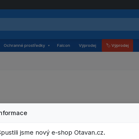
Ochranné prostředky
Falcon
Výprodej
🏷 Výprodej
▾
Informace
pustili jsme nový e-shop Otavan.cz.