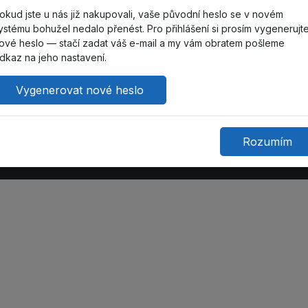
okud jste u nás již nakupovali, vaše původní heslo se v novém
ystému bohužel nedalo přenést. Pro přihlášení si prosím vygenerujt
obchod
Péče o
Ko
ové heslo — stačí zadat váš e-mail a my vám obratem pošleme
zákazníky
dkaz na jeho nastavení.
čnosti
Ota
Jer
Kontaktujte nás
ní podmínky
Vygenerovat nové heslo
155
Katalog
ční formulář
+42
Jak nakupovat?
Ota
Partneři
Nád
Rozumím
379
+42