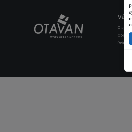
P
s
Váš 
n
o
O spole
Obchod
Reklama