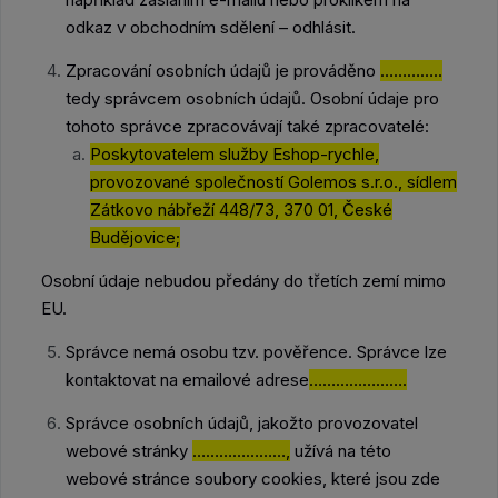
odkaz v obchodním sdělení – odhlásit.
Zpracování osobních údajů je prováděno
…………..
tedy správcem osobních údajů. Osobní údaje pro
tohoto správce zpracovávají také zpracovatelé:
Poskytovatelem služby Eshop-rychle,
provozované společností Golemos s.r.o., sídlem
Zátkovo nábřeží 448/73, 370 01, České
Budějovice;
Osobní údaje nebudou předány do třetích zemí mimo
EU.
Správce nemá osobu tzv. pověřence. Správce lze
kontaktovat na emailové adrese
………………….
Správce osobních údajů, jakožto provozovatel
webové stránky
…………………,
užívá na této
webové stránce soubory cookies, které jsou zde