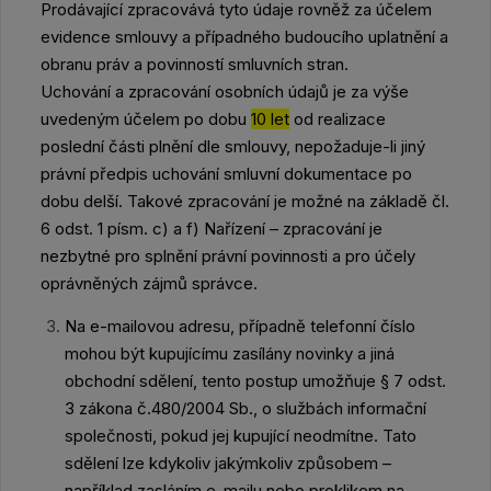
Prodávající zpracovává tyto údaje rovněž za účelem
evidence smlouvy a případného budoucího uplatnění a
obranu práv a povinností smluvních stran.
Uchování a zpracování osobních údajů je za výše
uvedeným účelem po dobu
10 let
od realizace
poslední části plnění dle smlouvy, nepožaduje-li jiný
právní předpis uchování smluvní dokumentace po
dobu delší. Takové zpracování je možné na základě
čl.
6 odst. 1 písm. c) a f) Nařízení – zpracování je
nezbytné pro splnění právní povinnosti a pro účely
oprávněných zájmů správce.
Na e-mailovou adresu, případně telefonní číslo
mohou být kupujícímu zasílány novinky a jiná
obchodní sdělení, tento postup umožňuje § 7 odst.
3 zákona č.480/2004 Sb., o službách informační
společnosti, pokud jej kupující neodmítne. Tato
sdělení lze kdykoliv jakýmkoliv způsobem –
například zasláním e-mailu nebo proklikem na