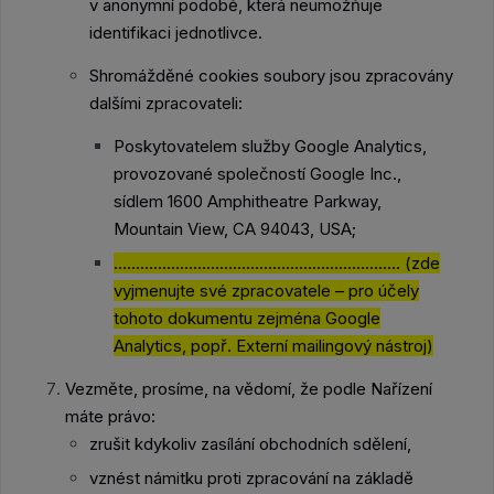
v anonymní podobě, která neumožňuje
identifikaci jednotlivce.
Shromážděné cookies soubory jsou zpracovány
dalšími zpracovateli:
Poskytovatelem služby Google Analytics,
provozované společností Google Inc.,
sídlem 1600 Amphitheatre Parkway,
Mountain View, CA 94043, USA;
……………………………………………………..…
(zde
vyjmenujte své zpracovatele – pro účely
tohoto dokumentu zejména Google
Analytics, popř. Externí mailingový nástroj
)
Vezměte, prosíme, na vědomí, že podle Nařízení
máte právo:
zrušit kdykoliv zasílání obchodních sdělení,
vznést námitku proti zpracování na základě