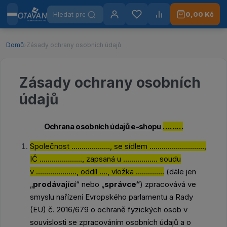
Hledat produkty
0,00 Kč
Menu
Otavan Workwear — přejít na úvodní stránku
Přihlášení
Oblíbené
Porovnat
Domů
›
Zásady ochrany osobních údajů
Zásady ochrany osobních
údajů
Ochrana osobních údajů e-shopu
………
Společnost ………………., se sídlem ………………………,
IČ …………………, zapsaná u …………….. soudu
v ……………….., oddíl …., vložka …………..
(dále jen
„
prodávající
“ nebo „
správce“
) zpracovává ve
smyslu nařízení Evropského parlamentu a Rady
(EU) č. 2016/679 o ochraně fyzických osob v
souvislosti se zpracováním osobních údajů a o