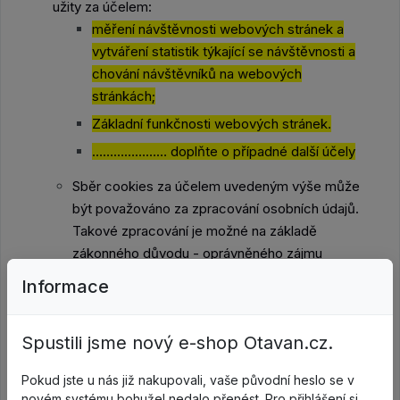
užity za účelem:
měření návštěvnosti webových stránek a
vytváření statistik týkající se návštěvnosti a
chování návštěvníků na webových
stránkách;
Základní funkčnosti webových stránek.
………………… doplňte o případné další účely
Sběr cookies za účelem uvedeným výše může
být považováno za zpracování osobních údajů.
Takové zpracování je možné na základě
zákonného důvodu - oprávněného zájmu
správce, a umožňuje ho čl. 6 odst. 1 písm. f)
Informace
Nařízení.
Webové stránky lze používat i v režimu, který
Spustili jsme nový e-shop Otavan.cz.
neumožňuje sbírání údajů o chování návštěvníků
webu – tento režim je možný buďto nastavit
Pokud jste u nás již nakupovali, vaše původní heslo se v
novém systému bohužel nedalo přenést. Pro přihlášení si
v rámci nastavení prohlížeče,
nebo je možné