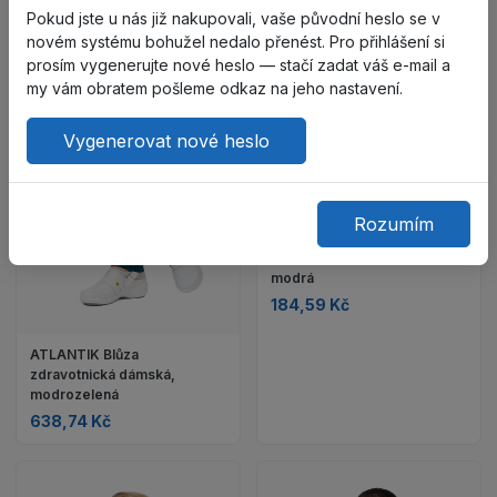
Pokud jste u nás již nakupovali, vaše původní heslo se v
novém systému bohužel nedalo přenést. Pro přihlášení si
prosím vygenerujte nové heslo — stačí zadat váš e-mail a
my vám obratem pošleme odkaz na jeho nastavení.
Vygenerovat nové heslo
Rozumím
STAN Blůza pánská
zdravotnická švestkově
modrá
184,59 Kč
ATLANTIK Blůza
zdravotnická dámská,
modrozelená
638,74 Kč