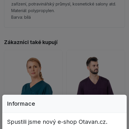
zařízení, potravinářský průmysl, kosmetické salony atd.
Materiál: polypropylen.
Barva: bílá
Zákazníci také kupují
Informace
Spustili jsme nový e-shop Otavan.cz.