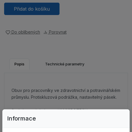
Přidat do košíku
Do oblíbených
Porovnat
Popis
Technické parametry
Obuv pro pracovníky ve zdravotnictví a potravinářském
průmyslu. Protiskluzová podrážka, nastavitelný pásek.
Svršek: prodyšný materiál MICROTECH.
Informace
Vnitřní podšívka: CAMBRELLE® (100 % polyamidová
tkanina), prodyšná, absorbuje a odvádí vlhkost, odolná