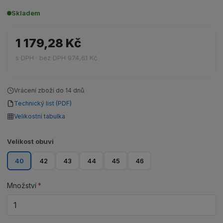
Skladem
1 179,28 Kč
s DPH · bez DPH 974,61 Kč
Vrácení zboží do 14 dnů
Technický list (PDF)
Velikostní tabulka
Velikost obuvi
40
42
43
44
45
46
Množství