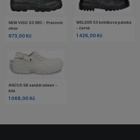
WELDER S3 kotníková pánská
NEW VIGO S3 SRC - Pracovní
- černá
obuv
1 426,00 Kč
973,00 Kč
ANCUS SB sandál unisex -
bílá
1 068,00 Kč