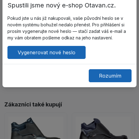
Spustili jsme nový e-shop Otavan.cz.
proti oděru.
Pokud jste u nás již nakupovali, vaše původní heslo se v
Stélka: měkká a anatomicky tvarovaná, z CAMBRELLE®,
novém systému bohužel nedalo přenést. Pro přihlášení si
prodyšná, absorbuje a odvádí vlhkost.
prosím vygenerujte nové heslo — stačí zadat váš e-mail a
my vám obratem pošleme odkaz na jeho nastavení.
Podešev: ultralehký polyuretan s jednotnou hustotou,
protiskluzová úprava.
Vygenerovat nové heslo
Tužinka: ocelová (maximální zátěž: 200 J).
Rozumím
Certifikace: EN ISO 20345:2011.
Zákazníci také kupují