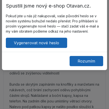
organizaci.
Spustili jsme nový e-shop Otavan.cz.
Pokud jste u nás již nakupovali, vaše původní heslo se v
Do oblíbených
Porovnat
novém systému bohužel nedalo přenést. Pro přihlášení si
prosím vygenerujte nové heslo — stačí zadat váš e-mail a
my vám obratem pošleme odkaz na jeho nastavení.
Vygenerovat nové heslo
Popis
Technické parametry
Rozumím
Komplet navržen pro splnění požadavků pro 3. třídu
oděvů se zvýšenou viditelností
Bunda se skrytým zapínáním na knoflíky a manžetami na
rukávech, což brání zachycení oděvu pohyblivými
částmi strojů. Nakládané a boční kapsy, kapsa na
telefon. Na zadním díle jsou umístěny větrací otvory.
Nalevo pod patkou kapsy je našito poutko sloužící k