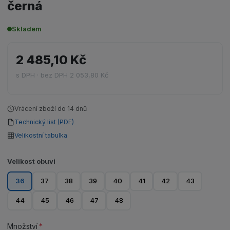
černá
Skladem
2 485,10 Kč
s DPH · bez DPH 2 053,80 Kč
Vrácení zboží do 14 dnů
Technický list (PDF)
Velikostní tabulka
Velikost obuvi
36
37
38
39
40
41
42
43
44
45
46
47
48
Množství