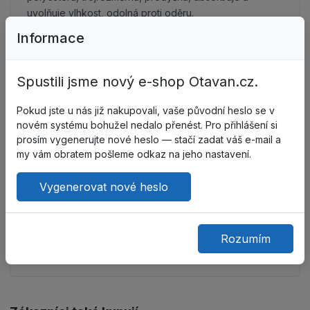
uvolňuje vlhkost, odolná proti oděru.
Stélka: Vhodná pro všechny typy chůze: SALUS
Informace
předtvarovaná, děrovaná, vyrobená z antistatické
expandované polyuretanové pěny, která uspokojí
všechny různé potřeby chůze. Předtvarovaná linie
Spustili jsme nový e-shop Otavan.cz.
zajišťuje správnou oporu po celý pracovní den, a to v
každém místě opory chodidla. Velmi nízká tvrdost
Pokud jste u nás již nakupovali, vaše původní heslo se v
materiálu zajišťuje &quot;polštářový efekt&quot;, aniž by
novém systému bohužel nedalo přenést. Pro přihlášení si
prosím vygenerujte nové heslo — stačí zadat váš e-mail a
ovlivňovala dokonalé držení těla uživatele ve všech
my vám obratem pošleme odkaz na jeho nastavení.
fázích chůze a ohybu. Potaženo látkou.
Podšívka: polyuretan/TPU
Vygenerovat nové heslo
Špička: nekovový sklolaminát odolný do 200 J
Mezipodešev: polyethylenová ochranná deska PEP -
nulová perforace.
Šířka: 10 Mondopoint (velikost 36-39/3-6) - 11
Rozumím
Mondopoint (velikost 40-48/6,5-13)