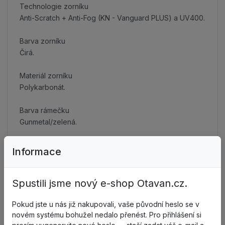
Technologie zorníku
Anti-Scratch + Anti-Fog (KN - Vanguard PLUS) a UV400.
Barva zorníku
Čirá.
Materiál zorníku
Polykarbonát.
Barva rámečku
Gunmetal/zelená.
Normy
Informace
EN166 a EN170.
Mechanická odolnost
Spustili jsme nový e-shop Otavan.cz.
Nízká energie nárazu (F).
Pokud jste u nás již nakupovali, vaše původní heslo se v
Volitelné požadavky
novém systému bohužel nedalo přenést. Pro přihlášení si