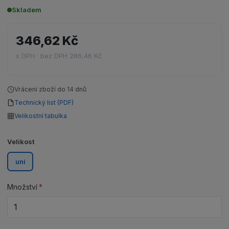
Skladem
346,62 Kč
s DPH · bez DPH 286,46 Kč
Vrácení zboží do 14 dnů
Technický list (PDF)
Velikostní tabulka
Velikost
uni
Množství