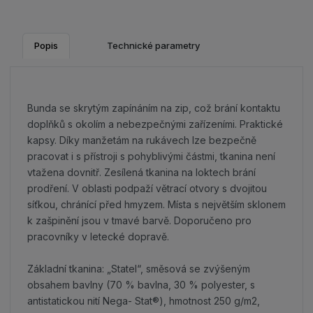
Popis
Technické parametry
Bunda se skrytým zapínáním na zip, což brání kontaktu
doplňků s okolím a nebezpečnými zařízeními. Praktické
kapsy. Díky manžetám na rukávech lze bezpečně
pracovat i s přístroji s pohyblivými částmi, tkanina není
vtažena dovnitř. Zesílená tkanina na loktech brání
prodření. V oblasti podpaží větrací otvory s dvojitou
síťkou, chránící před hmyzem. Místa s největším sklonem
k zašpinění jsou v tmavé barvě. Doporučeno pro
pracovníky v letecké dopravě.
Základní tkanina: „Statel“, směsová se zvýšeným
obsahem bavlny (70 % bavlna, 30 % polyester, s
antistatickou nití Nega- Stat®), hmotnost 250 g/m2,