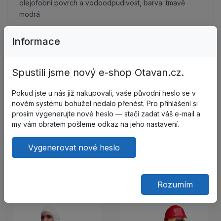
olejofobní povrch a vodoodpudivost, barva: tmavě
modrá
Doplňková tkanina: „Luminex C-Stat“, směsová se
Informace
zvýšeným obsahem bavlny (50 % polyester, 50 %
bavlna, s antistatickou nití Nega-Stat®), hmotnost 265
Spustili jsme nový e-shop Otavan.cz.
g/m2, olejofobní povrch a vodoodpudivost, barva:
fluorescenční žlutá
Pokud jste u nás již nakupovali, vaše původní heslo se v
novém systému bohužel nedalo přenést. Pro přihlášení si
Reflexní prvky: pruh široký 5 cm, zajišťuje maximální
prosím vygenerujte nové heslo — stačí zadat váš e-mail a
viditelnost.
my vám obratem pošleme odkaz na jeho nastavení.
Barva: tmavě modrá a fluorescenční žlutá
Vygenerovat nové heslo
Zákazníci také kupují
Rozumím