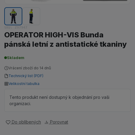
Zobrazit obrázek 1 z 2 – OPERATOR HIG
Zobrazit obrázek 2 z 2 – OPERAT
SKU: Z97947
OPERATOR HIGH-VIS Bunda
pánská letní z antistatické tkaniny
Skladem
Vrácení zboží do 14 dnů
Technický list (PDF)
Velikostní tabulka
Tento produkt není dostupný k objednání pro vaši
organizaci.
Do oblíbených
Porovnat