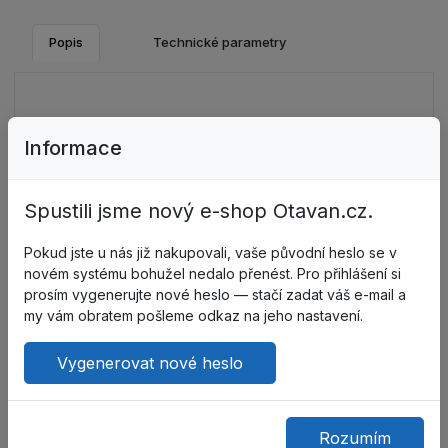
Popis
Technické parametry
Informace
S PVC terčíky tepelně nanesenými na úpletové
bavlněné vložce. Spolehlivá ochrana při lehké, přesné,
montážní práci a také při práci ve skladu. Materiál
Spustili jsme nový e-shop Otavan.cz.
Cotton Comfort v oblasti dlaně absorbuje pot, je
prodyšný. Zakončeny pružným nápletem.
Pokud jste u nás již nakupovali, vaše původní heslo se v
novém systému bohužel nedalo přenést. Pro přihlášení si
Velikosti: 8-10
prosím vygenerujte nové heslo — stačí zadat váš e-mail a
my vám obratem pošleme odkaz na jeho nastavení.
EN 420
EN 388 (3243X)
Vygenerovat nové heslo
Rozumím