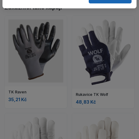
Zákazníci také kupují
TK Raven
Rukavice TK Wolf
35,21 Kč
48,83 Kč