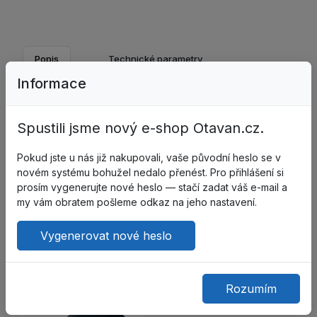
Popis
Technické parametry
Informace
Tkanina: New Arena, směsová se zvýšeným obsahem
Spustili jsme nový e-shop Otavan.cz.
bavlny (60 % bavlna, 40 % polyester), hmotnost: 250
g/m2, výrobce Klopman (Itálie).
Pokud jste u nás již nakupovali, vaše původní heslo se v
Barva: tmavě modrá, doplňková - oranžová
novém systému bohužel nedalo přenést. Pro přihlášení si
prosím vygenerujte nové heslo — stačí zadat váš e-mail a
my vám obratem pošleme odkaz na jeho nastavení.
Zákazníci také kupují
Vygenerovat nové heslo
Rozumím