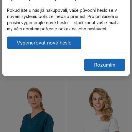
kalhotami Lotos a dalšími modely z kolekce Medsuit.
Pokud jste u nás již nakupovali, vaše původní heslo se v
novém systému bohužel nedalo přenést. Pro přihlášení si
Tkanina: „Bambus“, směsová (47 % bambus, 50 %
prosím vygenerujte nové heslo — stačí zadat váš e-mail a
mikrovlákno, 3 % elastan), nemačkavá, měkká na
my vám obratem pošleme odkaz na jeho nastavení.
dotek, pohodlné nošení díky pohlcování vlhkosti,
hmotnost 165 g/m2.
Vygenerovat nové heslo
Barva: švestkově modrá
Rozumím
Zákazníci také kupují