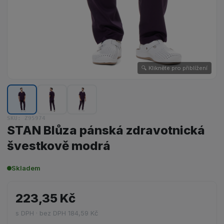
🔍 Klikněte pro přiblížení
Zobrazit obrázek 1 z 3 – STAN Blůza 
Zobrazit obrázek 2 z 3 – STAN 
Zobrazit obrázek 3 z 3 – 
SKU: Z95974
STAN Blůza pánská zdravotnická
švestkově modrá
Skladem
223,35 Kč
s DPH · bez DPH 184,59 Kč