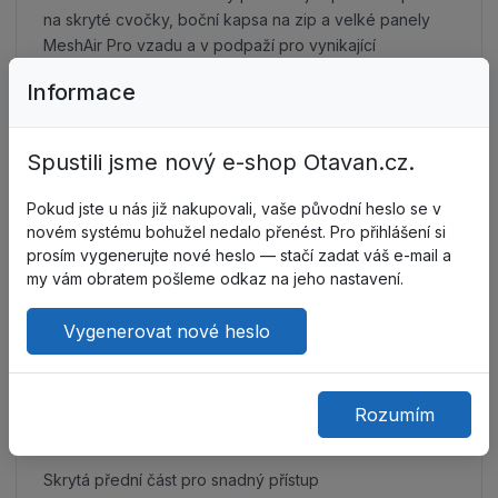
na skryté cvočky, boční kapsa na zip a velké panely
MeshAir Pro vzadu a v podpaží pro vynikající
prodyšnost.
Informace
Funkce
Spustili jsme nový e-shop Otavan.cz.
Vyrobeno ze 100% bavlněné tkaniny pro vynikající
Pokud jste u nás již nakupovali, vaše původní heslo se v
pevnost a odolnost proti žmolkování
novém systému bohužel nedalo přenést. Pro přihlášení si
prosím vygenerujte nové heslo — stačí zadat váš e-mail a
Povrchová úprava prémiové kvality odpuzuje olej,
my vám obratem pošleme odkaz na jeho nastavení.
vodu a nečistoty.
Vygenerovat nové heslo
Provzdušněná síťovina MeshAir™ v podpaží pro zvýšení
proudění vzduchu
Rozumím
Slim fit pro výjimečné pohodlí
Skrytá přední část pro snadný přístup