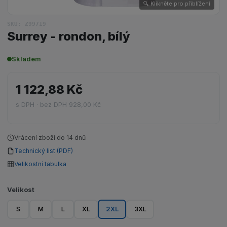
🔍 Klikněte pro přiblížení
SKU: Z99719
Surrey - rondon, bílý
Skladem
1 122,88 Kč
s DPH · bez DPH 928,00 Kč
Vrácení zboží do 14 dnů
Technický list (PDF)
Velikostní tabulka
Velikost
S
M
L
XL
2XL
3XL