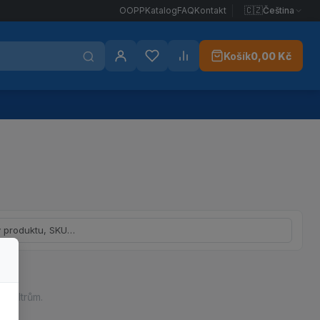
🇨🇿
Čeština
OOPP
Katalog
FAQ
Kontakt
Košík
0,00 Kč
Přihlášení
Oblíbené
Porovnat
dle názvu nebo SKU
 filtrům.