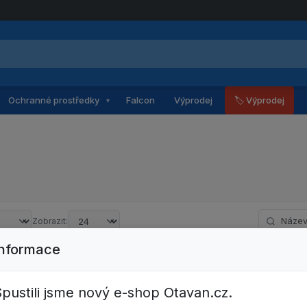
Ochranné prostředky
Falcon
Výprodej
🏷 Výprodej
▾
Hledat po
Zobrazit:
Informace
Žádné produkty neodpovídají zvoleným
pustili jsme nový e-shop Otavan.cz.