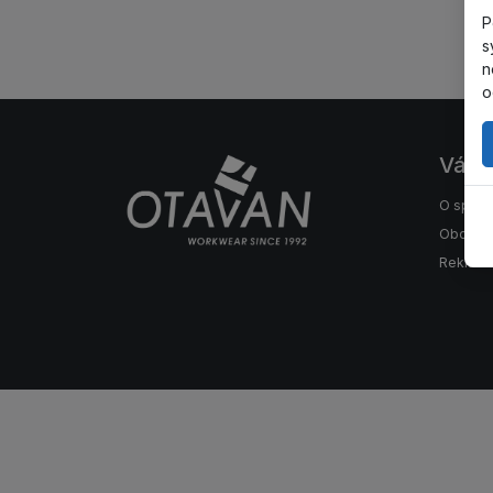
P
s
n
o
Váš 
O spole
Obchod
Reklama