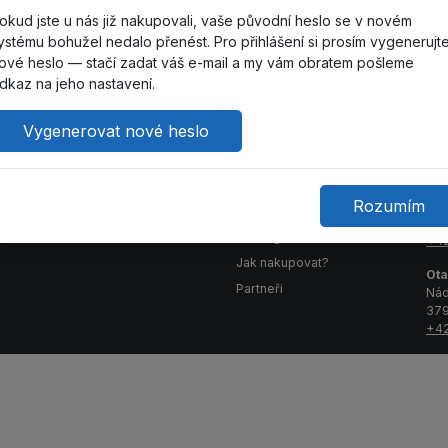
okud jste u nás již nakupovali, vaše původní heslo se v novém
ystému bohužel nedalo přenést. Pro přihlášení si prosím vygenerujt
ové heslo — stačí zadat váš e-mail a my vám obratem pošleme
dkaz na jeho nastavení.
Vygenerovat nové heslo
obchod
Péče o
Ko
zákazníky
čnosti
Ota
Rozumím
Jer
Kontaktujte nás
ní podmínky
155
Katalog
ční formulář
+42
Jak nakupovat?
Ota
Partneři
Nád
379
+42