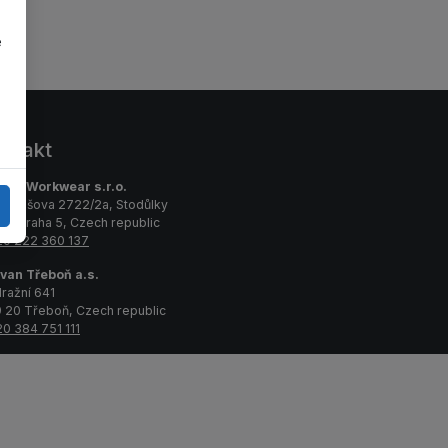
e
ntakt
van Workwear s.r.o.
emiášova 2722/2a, Stodůlky
00 Praha 5, Czech republic
0 222 360 137
van Třeboň a.s.
ražní 641
 20 Třeboň, Czech republic
0 384 751 111