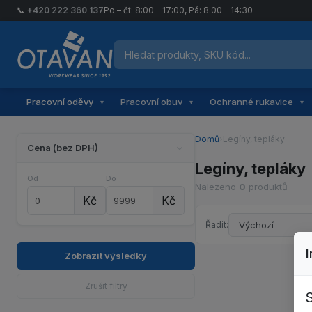
📞
+420 222 360 137
Po – čt: 8:00 – 17:00, Pá: 8:00 – 14:30
Hledat produkty
Otavan Workwear — přejít na úvodní stránku
Pracovní oděvy
Pracovní obuv
Ochranné rukavice
▾
▾
▾
Domů
›
Legíny, tepláky
Cena (bez DPH)
Legíny, tepláky
Od
Do
Nalezeno
0
produktů
Kč
Kč
Řadit:
Zobrazit výsledky
Zrušit filtry
S