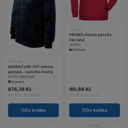
Zobrazit detail produktu ADVENTURE 407 mikina 
Z111926
PROMO mikiná pánská -
červená
JN794
Skladem
Z115495
ADVENTURE 407 mikina
pánská - námořní modrá
40702 (Minileit)
Skladem
876,39 Kč
410,88 Kč
bez DPH: 724,29 Kč
bez DPH: 339,57 Kč
Do košíku
Do košíku