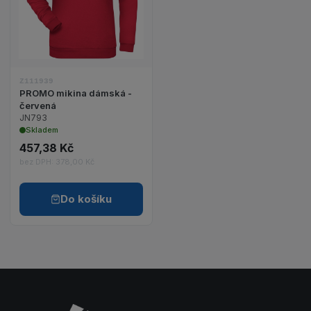
Zobrazit detail produktu PROMO mikina dámská -
Z111939
PROMO mikina dámská -
červená
JN793
Skladem
457,38 Kč
bez DPH: 378,00 Kč
Do košíku