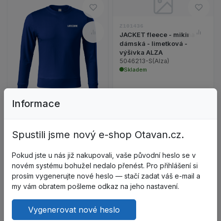
Zobrazit detail p
Do oblíbených – ZERO Mikina u
Do ob
Z101436
JACKET fleece - mikina
Porovnat – ZERO Mikina unisex
Porov
dámská - limetková -
výšivka ALZA
Zobrazit detail produktu ZERO Mikina unisex - kr
5046213-S(Alza)
Skladem
Informace
Z101312
ZERO Mikina unisex -
královská modrá - s
Spustili jsme nový e-shop Otavan.cz.
potiskem Latecoere
P4105 LAT
Pokud jste u nás již nakupovali, vaše původní heslo se v
Skladem
novém systému bohužel nedalo přenést. Pro přihlášení si
406,56 Kč
573,76 Kč
prosím vygenerujte nové heslo — stačí zadat váš e-mail a
bez DPH: 336,00 Kč
bez DPH: 474,18 Kč
my vám obratem pošleme odkaz na jeho nastavení.
Do košíku
Do košíku
Vygenerovat nové heslo