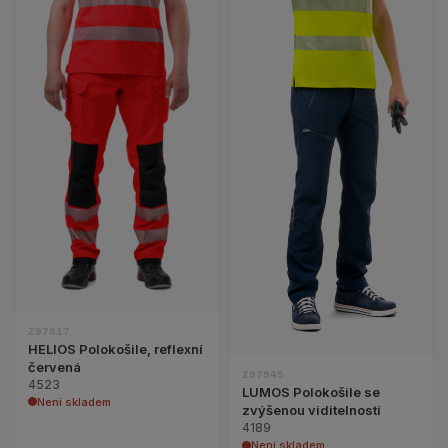
Zobrazit detail produktu HELIOS Polokošile, refle
Zobrazit detail p
Z97817
HELIOS Polokošile, reflexní
červená
Z97945
4523
LUMOS Polokošile se
Není skladem
zvýšenou viditelností
4189
Není skladem