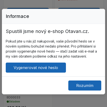
Zobrazit detail
Zobrazit detail
Informace
Spustili jsme nový e-shop Otavan.cz.
Do oblíbených – Polokošile - 
Pokud jste u nás již nakupovali, vaše původní heslo se v
novém systému bohužel nedalo přenést. Pro přihlášení si
Porovnat – Polokošile - krátk
prosím vygenerujte nové heslo — stačí zadat váš e-mail a
Zobrazit detail produktu Polokošile - krátký ruk
my vám obratem pošleme odkaz na jeho nastavení.
Vygenerovat nové heslo
Z124039
Polokošile - krátký rukáv -
Rozumím
modrá s oranžovým
límečkem
BD00033
Skladem