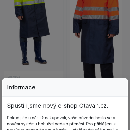
Zobrazit detail produktu ABSOLUTE Plášť pánský s
Zobrazit detail p
Z97961
ABSOLUTE Plášť pánský se
Informace
zvýšenou viditelností
modrá/žlutá
3199
Není skladem
Spustili jsme nový e-shop Otavan.cz.
Z97960
ABSOLUTE Plášť pánský se
Pokud jste u nás již nakupovali, vaše původní heslo se v
zvýšenou viditelností
novém systému bohužel nedalo přenést. Pro přihlášení si
modrý/oranž.
3189
prosím vygenerujte nové heslo — stačí zadat váš e-mail a