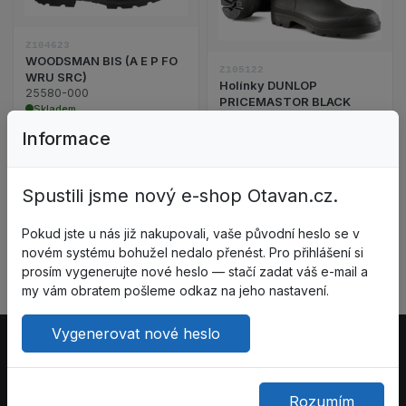
Z104623
WOODSMAN BIS (A E P FO
Z105122
WRU SRC)
Holínky DUNLOP
25580-000
PRICEMASTOR BLACK
Skladem
GAND955
Skladem
Informace
2 878,65 Kč
491,15 Kč
bez DPH: 2 379,05 Kč
bez DPH: 405,91 Kč
Spustili jsme nový e-shop Otavan.cz.
Do košíku
Do košíku
Pokud jste u nás již nakupovali, vaše původní heslo se v
novém systému bohužel nedalo přenést. Pro přihlášení si
prosím vygenerujte nové heslo — stačí zadat váš e-mail a
my vám obratem pošleme odkaz na jeho nastavení.
Vygenerovat nové heslo
Rozumím