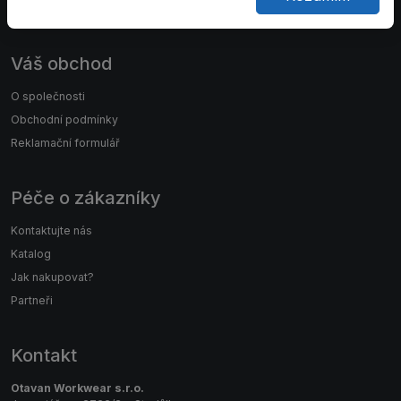
Váš obchod
O společnosti
Obchodní podmínky
Reklamační formulář
Péče o zákazníky
Kontaktujte nás
Katalog
Jak nakupovat?
Partneři
Kontakt
Otavan Workwear s.r.o.