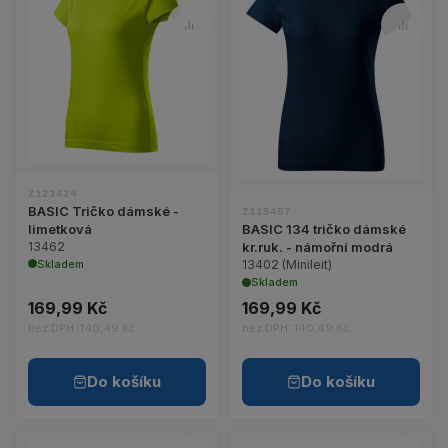
Porovnat – BASIC Tričko dámsk
Porov
Zobrazit detail produktu BASIC Tričko dámské - l
Zobrazit detail p
Z123424
BASIC Tričko dámské -
Z115457
limetková
BASIC 134 tričko dámské
13462
kr.ruk. - námořní modrá
Skladem
13402 (Minileit)
Skladem
169,99 Kč
169,99 Kč
bez DPH: 140,49 Kč
bez DPH: 140,49 Kč
Do košíku
Do košíku