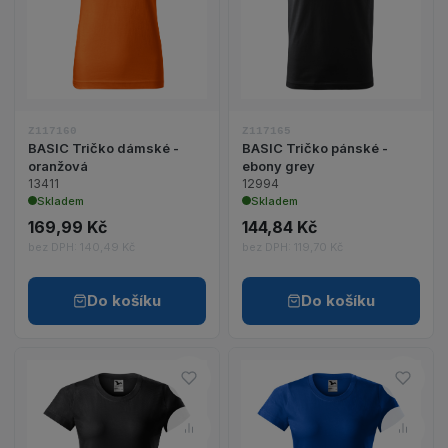
Zobrazit detail produktu BASIC Tričko dámské - 
Zobrazit detail p
Z117160
Z117165
BASIC Tričko dámské -
BASIC Tričko pánské -
oranžová
ebony grey
13411
12994
Skladem
Skladem
169,99 Kč
144,84 Kč
bez DPH: 140,49 Kč
bez DPH: 119,70 Kč
Do košíku
Do košíku
Do oblíbených – BASIC Tričko
Do ob
Porovnat – BASIC Tričko dáms
Porov