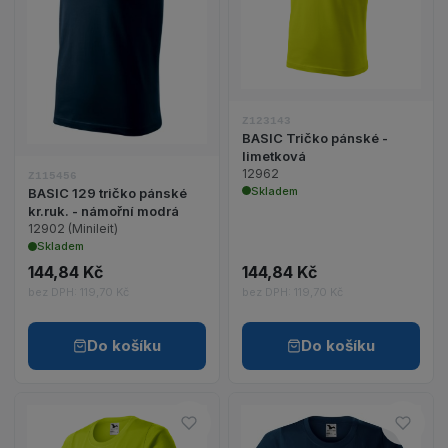
Zobrazit detail produktu BASIC 129 tričko pánské k
Z123143
BASIC Tričko pánské -
limetková
12962
Z115456
Skladem
BASIC 129 tričko pánské
kr.ruk. - námořní modrá
12902 (Minileit)
Skladem
144,84 Kč
144,84 Kč
bez DPH: 119,70 Kč
bez DPH: 119,70 Kč
Do košíku
Do košíku
Do oblíbených – BASIC Tričko 
Do ob