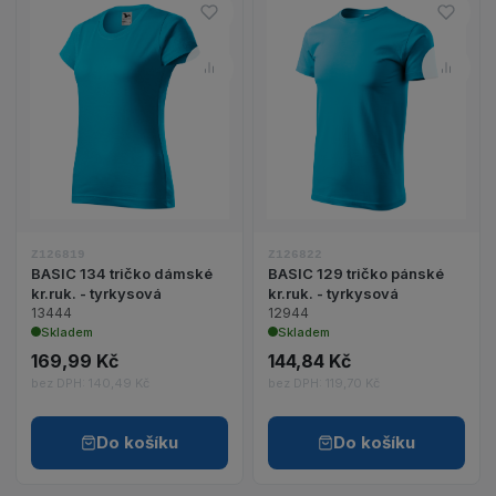
Do oblíbených – BASIC 134 trič
Do ob
Porovnat – BASIC 134 tričko dá
Porov
Zobrazit detail produktu BASIC 134 tričko dámské k
Zobrazit detail pr
Z126819
Z126822
BASIC 134 tričko dámské
BASIC 129 tričko pánské
kr.ruk. - tyrkysová
kr.ruk. - tyrkysová
13444
12944
Skladem
Skladem
169,99 Kč
144,84 Kč
bez DPH: 140,49 Kč
bez DPH: 119,70 Kč
Do košíku
Do košíku