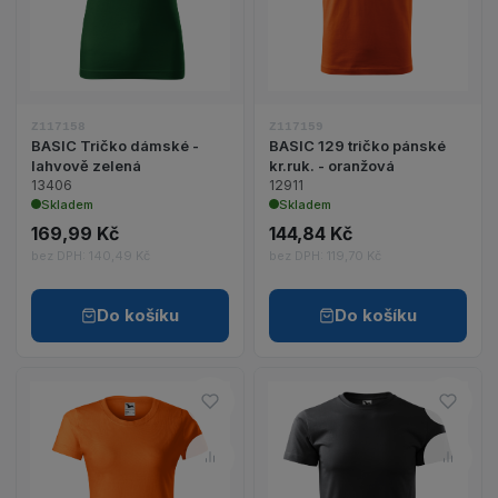
Z117158
Z117159
BASIC Tričko dámské -
BASIC 129 tričko pánské
lahvově zelená
kr.ruk. - oranžová
13406
12911
Skladem
Skladem
169,99 Kč
144,84 Kč
bez DPH: 140,49 Kč
bez DPH: 119,70 Kč
Do košíku
Do košíku
Do oblíbených – BASIC Tričko
Do ob
Porovnat – BASIC Tričko dáms
Porov