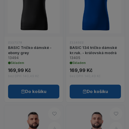
Zobrazit detail produktu BASIC Tričko dámské - 
Zobrazit detail p
Z117178
Z116322
BASIC Tričko dámské -
BASIC 134 tričko dámské
ebony grey
kr.ruk. - královská modrá
13494
13405
Skladem
Skladem
169,99 Kč
169,99 Kč
bez DPH: 140,49 Kč
bez DPH: 140,49 Kč
Do košíku
Do košíku
Do oblíbených – HELIOS Tričko,
Do ob