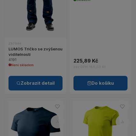
Z97944
LUMOS Tričko se zvýšenou
viditelností
4191
225,89 Kč
Není skladem
bez DPH: 186,69 Kč
Zobrazit detail
Do košíku
Do oblíbených – BASIC 129 trič
Do ob
Porovnat – BASIC 129 tričko pá
Porov
Zobrazit detail p