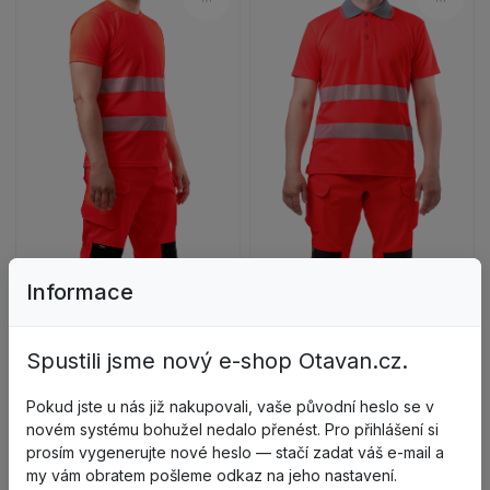
Porovnat – HELIOS Tričko, refl
Porov
Zobrazit detail produktu HELIOS Tričko, reflexní 
Zobrazit detail p
Informace
Spustili jsme nový e-shop Otavan.cz.
Pokud jste u nás již nakupovali, vaše původní heslo se v
novém systému bohužel nedalo přenést. Pro přihlášení si
Z97819
prosím vygenerujte nové heslo — stačí zadat váš e-mail a
Z97817
HELIOS Tričko, reflexní
my vám obratem pošleme odkaz na jeho nastavení.
HELIOS Polokošile, reflexní
červené