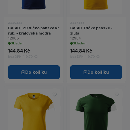
Z117155
Z116323
BASIC Tričko pánské -
BASIC 129 tričko pánské kr.
žlutá
ruk. - královská modrá
12904
12905
Skladem
Skladem
144,84 Kč
144,84 Kč
bez DPH: 119,70 Kč
bez DPH: 119,70 Kč
Do košíku
Do košíku
Do oblíbených – BASIC Tričko 
Do ob
Porovnat – BASIC Tričko dámsk
Porov
Zobrazit detail produktu BASIC Tričko dámské - žl
Zobrazit detail p