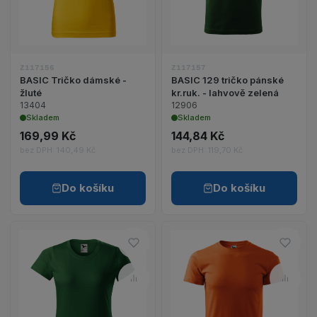
Z117156
Z117157
BASIC Tričko dámské -
BASIC 129 tričko pánské
žluté
kr.ruk. - lahvově zelená
13404
12906
Skladem
Skladem
169,99 Kč
144,84 Kč
bez DPH: 140,49 Kč
bez DPH: 119,70 Kč
Do košíku
Do košíku
Do oblíbených – BASIC Tričko 
Do ob
Porovnat – BASIC Tričko dámsk
Porov
Zobrazit detail produktu BASIC Tričko dámské - l
Zobrazit detail p