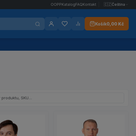
🇨🇿
Čeština
OOPP
Katalog
FAQ
Kontakt
Košík
0,00 Kč
Přihlášení
Oblíbené
Porovnat
dle názvu nebo SKU