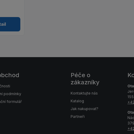
ail
obchod
Péče o
Ko
zákazníky
čnosti
Ota
Jer
Kontaktujte nás
ní podmínky
155
Katalog
ční formulář
+42
Jak nakupovat?
Ota
Partneři
Nád
379
+42