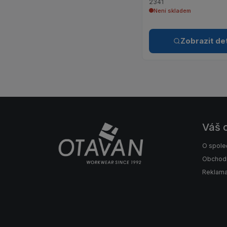
2341
Není skladem
Zobrazit det
Váš 
O spole
Obchod
Reklama