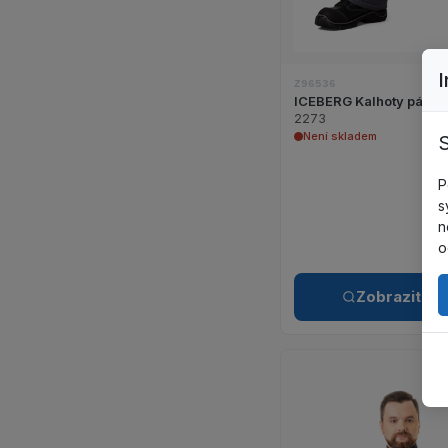
Z96536
ICEBERG Kalhoty pánsk
2273
Není skladem
S
P
s
n
o
Zobrazit det