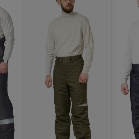
it detail produktu ICEBERG Kalhoty pánské zimní
Zobrazit detail produktu CHELSEA 