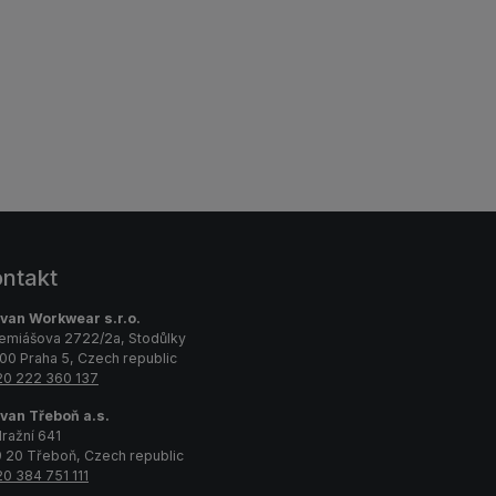
ntakt
van Workwear s.r.o.
emiášova 2722/2a, Stodůlky
00 Praha 5, Czech republic
0 222 360 137
van Třeboň a.s.
ražní 641
 20 Třeboň, Czech republic
0 384 751 111