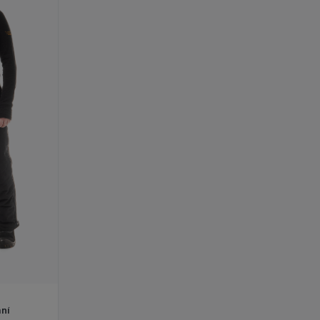
it detail produktu FOX Kalhoty pánské zimní
ní