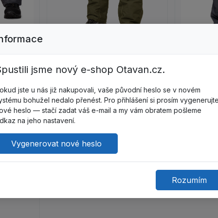
Informace
é zimní
Z96522
pustili jsme nový e-shop Otavan.cz.
CHELSEA Kalhoty zimní pánské
2173
okud jste u nás již nakupovali, vaše původní heslo se v novém
Není skladem
Z96520
TYROL Kalh
ystému bohužel nedalo přenést. Pro přihlášení si prosím vygenerujt
2290
ové heslo — stačí zadat váš e-mail a my vám obratem pošleme
Není sklad
dkaz na jeho nastavení.
Vygenerovat nové heslo
ail
Zobrazit detail
Z
Rozumím