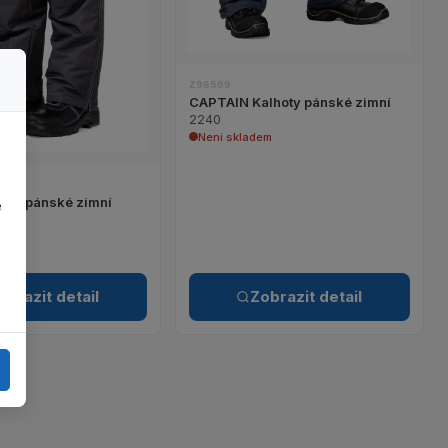
Z96509
CAPTAIN Kalhoty pánské zimní
2240
Není skladem
oty pánské zimní
e
em
obrazit detail
Zobrazit detail