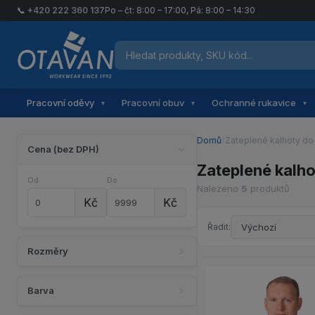
📞
+420 222 360 137
Po – čt: 8:00 – 17:00, Pá: 8:00 – 14:30
Hledat produkty
Otavan Workwear — přejít na úvodní stránku
Pracovní oděvy
Pracovní obuv
Ochranné rukavice
▾
▾
▾
Domů
›
Zateplené kalhoty do
Cena (bez DPH)
Zateplené kalho
Od
Do
Nalezeno
5
produktů
Kč
Kč
Řadit:
Rozměry
Barva