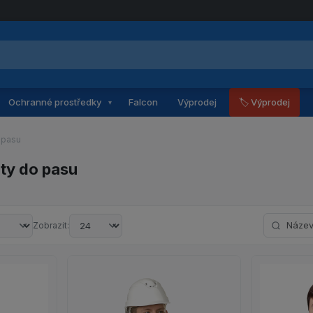
Ochranné prostředky
Falcon
Výprodej
🏷 Výprodej
▾
 pasu
ty do pasu
Hledat po
Zobrazit: