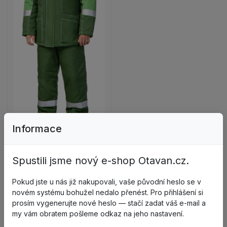
Zobrazit detail produktu GOLF Komplet pánský zim
Informace
Spustili jsme nový e-shop Otavan.cz.
Z96523
GOLF Komplet pánský
zimní
Pokud jste u nás již nakupovali, vaše původní heslo se v
2058
novém systému bohužel nedalo přenést. Pro přihlášení si
Není skladem
prosím vygenerujte nové heslo — stačí zadat váš e-mail a
my vám obratem pošleme odkaz na jeho nastavení.