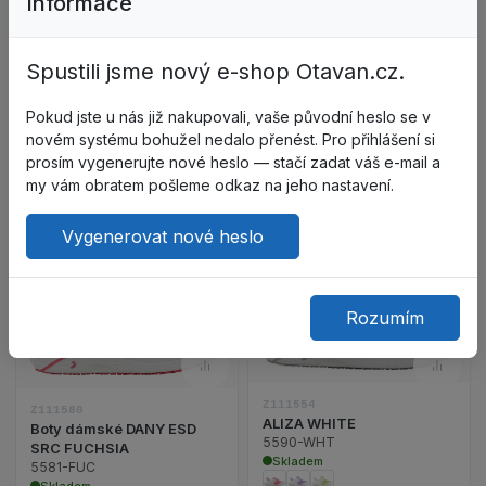
Informace
Z111557
Z111575
ALIZA SRC ESD LIME
CARINNE LIGHT GREEN
GREEN
5577-LGN
Spustili jsme nový e-shop Otavan.cz.
5590-LMG
Skladem
Skladem
Pokud jste u nás již nakupovali, vaše původní heslo se v
novém systému bohužel nedalo přenést. Pro přihlášení si
1 651,65 Kč
1 235,65 Kč
prosím vygenerujte nové heslo — stačí zadat váš e-mail a
bez DPH: 1 365,00 Kč
bez DPH: 1 021,20 Kč
my vám obratem pošleme odkaz na jeho nastavení.
Do košíku
Do košíku
Vygenerovat nové heslo
Rozumím
Do oblíbených – Boty dámsk
Do o
Zobrazit detail p
Zobrazit detail produktu Boty dámské DANY ESD
Porovnat – Boty dámské DAN
Poro
Z111554
Z111580
ALIZA WHITE
Boty dámské DANY ESD
5590-WHT
SRC FUCHSIA
Skladem
5581-FUC
Skladem