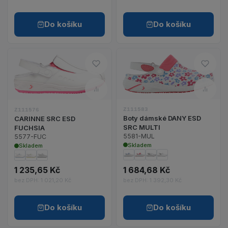
Do košíku
Do košíku
Do oblíbených – CARINNE SR
Do o
Zobrazit detail 
Zobrazit detail produktu CARINNE SRC ESD FUCH
Porovnat – CARINNE SRC ES
Poro
Z111583
Z111576
Boty dámské DANY ESD
CARINNE SRC ESD
SRC MULTI
FUCHSIA
5581-MUL
5577-FUC
Skladem
Skladem
1 235,65 Kč
1 684,68 Kč
bez DPH: 1 021,20 Kč
bez DPH: 1 392,30 Kč
Do košíku
Do košíku