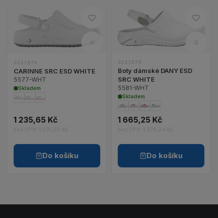
Do oblíbených – CARINNE SR
Do o
Zobrazit detail 
Zobrazit detail produktu CARINNE SRC ESD WHIT
Porovnat – CARINNE SRC ES
Poro
Z111579
Z111574
Boty dámské DANY ESD
CARINNE SRC ESD WHITE
SRC WHITE
5577-WHT
5581-WHT
Skladem
Skladem
1 235,65 Kč
1 665,25 Kč
bez DPH: 1 021,20 Kč
bez DPH: 1 376,24 Kč
Do košíku
Do košíku