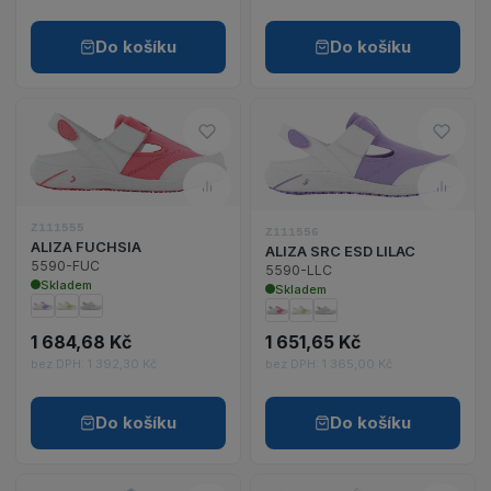
Do košíku
Do košíku
Do oblíbených – ALIZA FUCHS
Do o
Zobrazit detail produktu ALIZA FUCHSIA
Zobrazit detail p
Porovnat – ALIZA FUCHSIA
Poro
Z111555
Z111556
ALIZA FUCHSIA
ALIZA SRC ESD LILAC
5590-FUC
5590-LLC
Skladem
Skladem
1 684,68 Kč
1 651,65 Kč
bez DPH: 1 392,30 Kč
bez DPH: 1 365,00 Kč
Do košíku
Do košíku