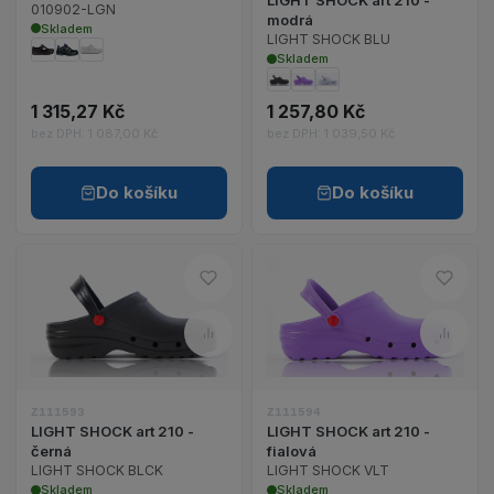
LIGHT SHOCK art 210 -
010902-LGN
modrá
Skladem
LIGHT SHOCK BLU
Skladem
1 315,27 Kč
1 257,80 Kč
bez DPH: 1 087,00 Kč
bez DPH: 1 039,50 Kč
Do košíku
Do košíku
Do oblíbených – LIGHT SHOCK 
Do ob
Zobrazit detail produktu LIGHT SHOCK art 210 - č
Zobrazit detail p
Porovnat – LIGHT SHOCK art 2
Porov
Z111593
Z111594
LIGHT SHOCK art 210 -
LIGHT SHOCK art 210 -
černá
fialová
LIGHT SHOCK BLCK
LIGHT SHOCK VLT
Skladem
Skladem