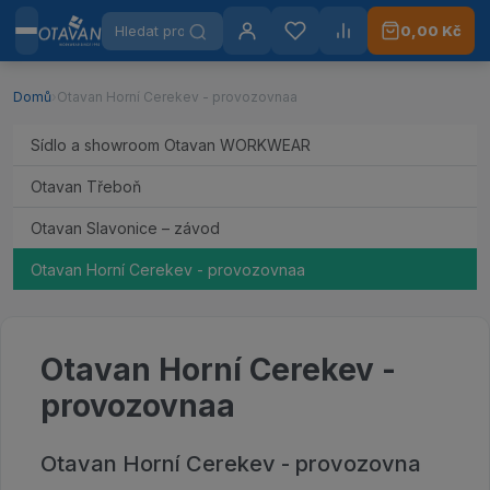
Hledat produkty
0,00 Kč
Menu
Otavan Workwear — přejít na úvodní stránku
Přihlášení
Oblíbené
Porovnat
Domů
›
Otavan Horní Cerekev - provozovnaa
Sídlo a showroom Otavan WORKWEAR
Otavan Třeboň
Otavan Slavonice – závod
Otavan Horní Cerekev - provozovnaa
Otavan Horní Cerekev -
provozovnaa
Otavan Horní Cerekev - provozovna