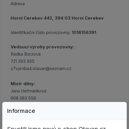
Adresa
Horní Cerekev 442, 394 03 Horní Cerekev
Identifikační číslo provozovny:
1016156391
Vedoucí výroby provozovny:
Radka Borzová
721 293 955
z7vyroba4.otavan@seznam.cz
Mistr dílny:
Jana Heřmánková
608 283 558
hc.otavan@seznam.cz
Informace