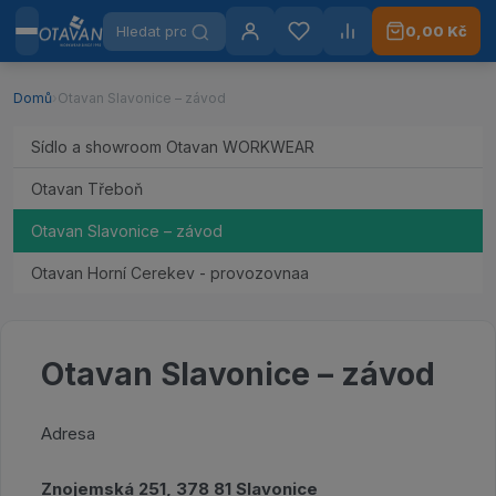
Hledat produkty
0,00 Kč
Menu
Otavan Workwear — přejít na úvodní stránku
Přihlášení
Oblíbené
Porovnat
Domů
›
Otavan Slavonice – závod
Sídlo a showroom Otavan WORKWEAR
Otavan Třeboň
Otavan Slavonice – závod
Otavan Horní Cerekev - provozovnaa
Otavan Slavonice – závod
Adresa
Znojemská 251, 378 81 Slavonice