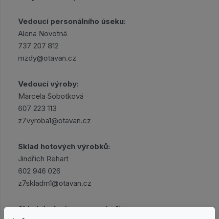
Vedoucí personálního úseku:
Alena Novotná
737 207 812
mzdy@otavan.cz
Vedoucí výroby:
Marcela Sobotková
607 223 113
z7vyroba1@otavan.cz
Sklad hotových výrobků:
Jindřich Rehart
602 946 026
z7skladm1@otavan.cz
Sklad drobné a metrové přípravy: