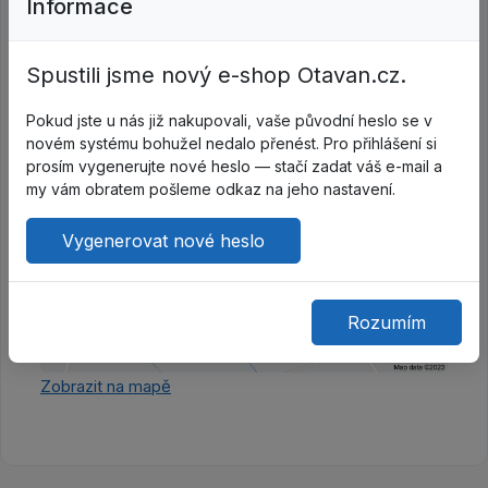
Informace
Lenka Kofroňová
724 725 894
z7skladm@otavan.cz
Spustili jsme nový e-shop Otavan.cz.
Pokud jste u nás již nakupovali, vaše původní heslo se v
novém systému bohužel nedalo přenést. Pro přihlášení si
prosím vygenerujte nové heslo — stačí zadat váš e-mail a
my vám obratem pošleme odkaz na jeho nastavení.
Vygenerovat nové heslo
Rozumím
Zobrazit na mapě