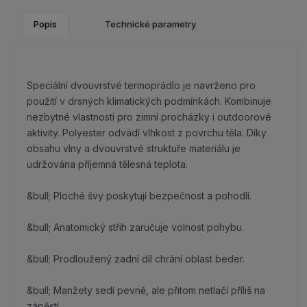
Popis
Technické parametry
Speciální dvouvrstvé termoprádlo je navrženo pro
použití v drsných klimatických podmínkách. Kombinuje
nezbytné vlastnosti pro zimní procházky i outdoorové
aktivity. Polyester odvádí vlhkost z povrchu těla. Díky
obsahu vlny a dvouvrstvé struktuře materiálu je
udržována příjemná tělesná teplota.
&bull; Ploché švy poskytují bezpečnost a pohodlí.
&bull; Anatomický střih zaručuje volnost pohybu.
&bull; Prodloužený zadní díl chrání oblast beder.
&bull; Manžety sedí pevně, ale přitom netlačí příliš na
zápěstí.