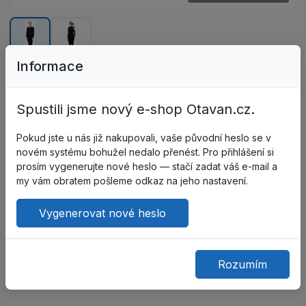
Zobrazit obrázek 1 z 2 – ISLAND CUP
Zobrazit obrázek 2 z 2 – ISLA
Informace
SKU: Z98341
ISLAND CUP Termoprádlo dámské
Spustili jsme nový e-shop Otavan.cz.
Není skladem
Vrácení zboží do 14 dnů
Pokud jste u nás již nakupovali, vaše původní heslo se v
novém systému bohužel nedalo přenést. Pro přihlášení si
Technický list (PDF)
prosím vygenerujte nové heslo — stačí zadat váš e-mail a
Velikostní tabulka
my vám obratem pošleme odkaz na jeho nastavení.
Tento produkt není dostupný k objednání pro vaši
Vygenerovat nové heslo
organizaci.
Do oblíbených
Porovnat
Rozumím